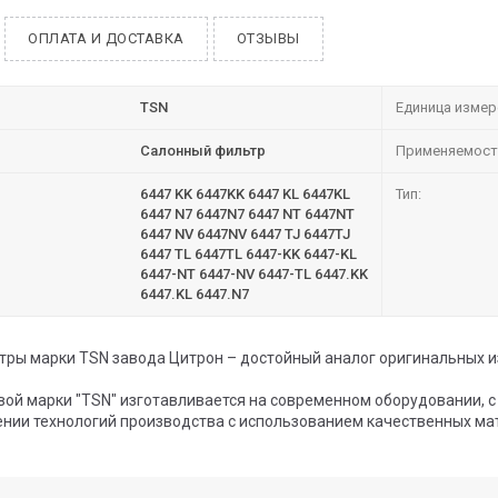
ОПЛАТА И ДОСТАВКА
ОТЗЫВЫ
TSN
Единица измер
Салонный фильтр
Применяемост
6447 KK 6447KK 6447 KL 6447KL
Тип:
6447 N7 6447N7 6447 NT 6447NT
6447 NV 6447NV 6447 TJ 6447TJ
6447 TL 6447TL 6447-KK 6447-KL
6447-NT 6447-NV 6447-TL 6447.KK
6447.KL 6447.N7
ры марки TSN завода Цитрон – достойный аналог оригинальных и
вой марки "TSN" изготавливается на современном оборудовании, 
нии технологий производства с использованием качественных ма