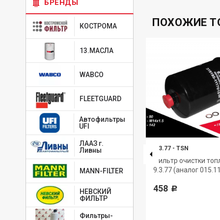
БРЕНДЫ
ПОХОЖИЕ Т
КОСТРОМА
13.МАСЛА
WABCO
FLEETGUARD
Автофильтры
UFI
ЛААЗ г.
3.3.1
-
TSN
9.3.77
-
TSN
Ливны
N
Амортизатор под кабину TSN
Фильтр очистки топ
9.3.77 (аналог 015.1
MANN-FILTER
863
Р
458
Р
НЕВСКИЙ
ФИЛЬТР
Фильтры-