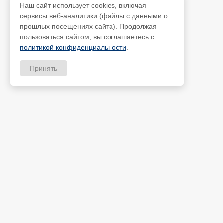
Наш сайт использует cookies, включая
сервисы веб-аналитики (файлы с данными о
прошлых посещениях сайта). Продолжая
пользоваться сайтом, вы соглашаетесь с
политикой конфиденциальности
.
Принять
Скачать прайс-лист
Оплата
Доставка
ИП Петрищев Анатолий Ан
Новости
ИНН 480700451184