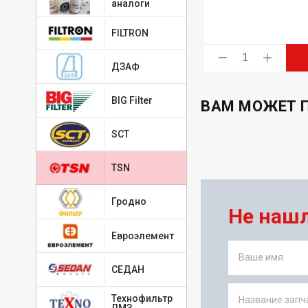
аналоги
FILTRON
ь
Купить
ДЗАФ
BIG Filter
ВАМ МОЖЕТ 
SCT
TSN
Гродно
Не наш
Евроэлемент
Ваше имя
СЕДАН
Технофильтр
Название запча
ЛМЗ