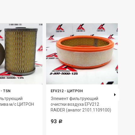
-
TSN
EFV212
-
ЦИТРОН
EFV1
ильтрующий
Элемент фильтрующий
Эле
лива м/с ЦИТРОН
очистки воздуха EFV212
очис
RAIDER (аналог 2101.1109100)
RAID
240.
93
240.
Р
Д-2
319