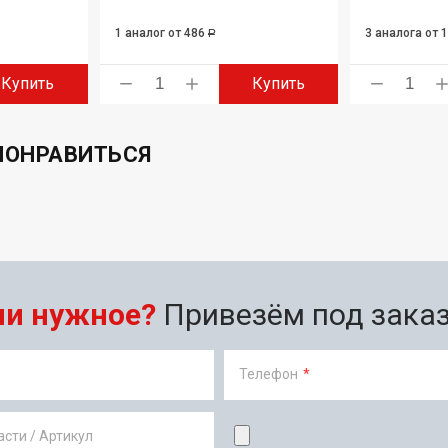
1 аналог
от 486
3 аналога
от 
Р
Купить
Купить
ПОНРАВИТЬСЯ
ли нужное?
Привезём под заказ 
Телефон
*
сти / Артикул