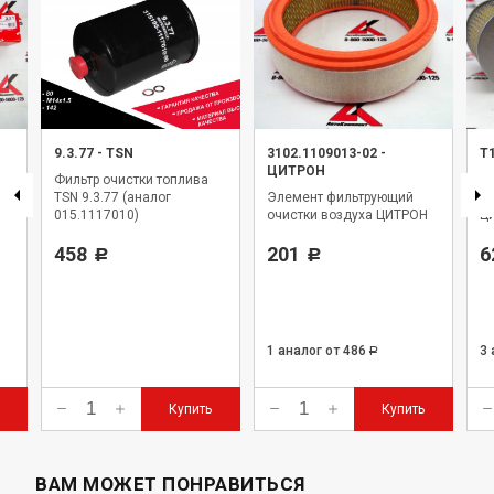
9.3.77
-
TSN
3102.1109013-02
-
Т
ЦИТРОН
Фильтр очистки топлива
Э
TSN 9.3.77 (аналог
Элемент фильтрующий
оч
015.1117010)
очистки воздуха ЦИТРОН
Ц
458
201
6
Р
Р
1 аналог
от 486
3
Р
Купить
Купить
ВАМ МОЖЕТ ПОНРАВИТЬСЯ