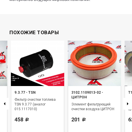
ПОХОЖИЕ ТОВАРЫ
9.3.77
-
TSN
3102.1109013-02
-
Т
ЦИТРОН
Фильтр очистки топлива
Э
TSN 9.3.77 (аналог
Элемент фильтрующий
оч
015.1117010)
очистки воздуха ЦИТРОН
Ц
458
201
6
Р
Р