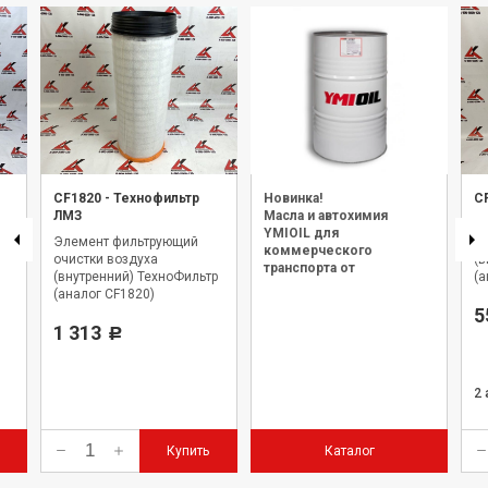
CF1820
-
Технофильтр
Новинка!
C
ЛМЗ
Масла и автохимия
Э
YMIOIL для
Элемент фильтрующий
оч
коммерческого
очистки воздуха
(в
транспорта от
(внутренний) ТехноФильтр
(а
официального дилера.
(аналог CF1820)
5
1 313
Р
2
Купить
Каталог