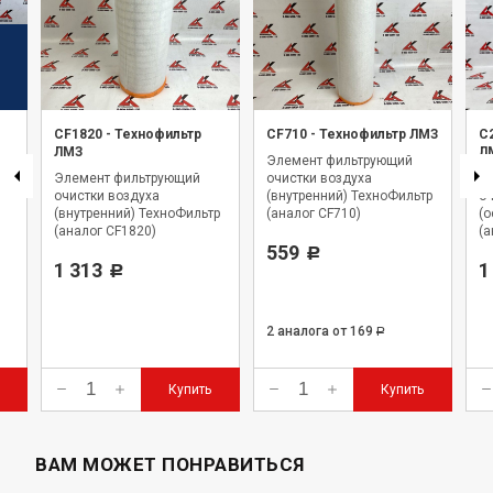
CF1820
-
Технофильтр
CF710
-
Технофильтр ЛМЗ
C
ЛМЗ
Л
Элемент фильтрующий
Элемент фильтрующий
очистки воздуха
Э
очистки воздуха
(внутренний) ТехноФильтр
оч
(внутренний) ТехноФильтр
(аналог СF710)
(о
(аналог CF1820)
(а
559
Р
1 313
1
Р
2 аналога
от 169
Р
Купить
Купить
ВАМ МОЖЕТ ПОНРАВИТЬСЯ