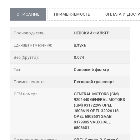
ОПИСАНИЕ
ПРИМЕНЯЕМОСТЬ
ОПЛАТА И ДОСТ
Производитель:
НЕВСКИЙ ФИЛЬТР
Единица измерения:
Штука
Вес (брутто):
0.074
Тип:
Салонный фильтр
Применяемость:
Легковой транспорт
OEM номера:
GENERAL MOTORS (GM)
9201440 GENERAL MOTORS
(GM) 93172299 OPEL
1808619 OPEL 32026118
OPEL 6808601 SAAB
9179905 VAUXHALL
6808601
Основное применение:
OPEL Combo B, Corsa C,