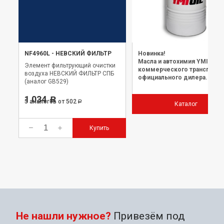
NF4960L
-
НЕВСКИЙ ФИЛЬТР
Новинка!
Масла и автохимия YMIOIL 
Элемент фильтрующий очистки
коммерческого транспорта
воздуха НЕВСКИЙ ФИЛЬТР СПБ
официального дилера.
(аналог GB529)
1 034
Р
5 аналогов
от 502
Р
Каталог
Купить
Не нашли нужное?
Привезём под