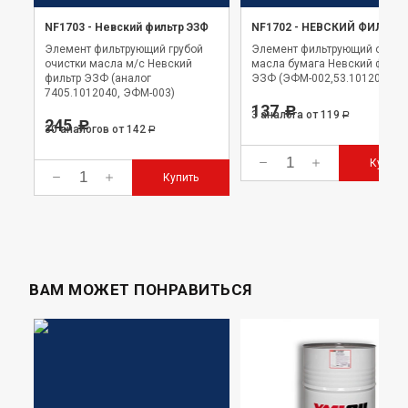
NF1703
-
Невский фильтр ЭЗФ
NF1702
-
НЕВСКИЙ ФИЛЬТР
Элемент фильтрующий грубой
Элемент фильтрующий очист
очистки масла м/с Невский
масла бумага Невский фильт
фильтр ЭЗФ (аналог
ЭЗФ (ЭФМ-002,53.1012040)
7405.1012040, ЭФМ-003)
137
Р
3 аналога
от 119
Р
245
Р
30 аналогов
от 142
Р
Купить
Купить
ВАМ МОЖЕТ ПОНРАВИТЬСЯ