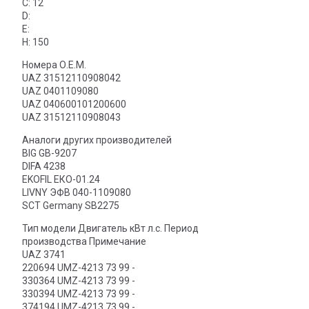
C: 12
D:
E:
H: 150
Номера О.Е.М.
UAZ 31512110908042
UAZ 0401109080
UAZ 040600101200600
UAZ 31512110908043
Аналоги других производителей
BIG GB-9207
DIFA 4238
EKOFIL ЕКО-01.24
LIVNY ЭФВ 040-1109080
SCT Germany SB2275
Тип модели Двигатель кВт л.с. Период
производства Примечание
UAZ 3741
220694 UMZ-4213 73 99 -
330364 UMZ-4213 73 99 -
330394 UMZ-4213 73 99 -
374194 UMZ-4213 73 99 -