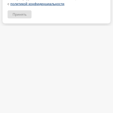
с
политикой конфиденциальности
.
Принять
ИП Петрищев Анатолий Анатольевич
ИНН 480700451184
Карта партнёра