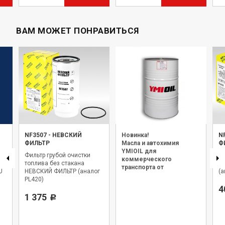
ВАМ МОЖЕТ ПОНРАВИТЬСЯ
NF3507
-
НЕВСКИЙ
Новинка!
N
ФИЛЬТР
Масла и автохимия
Ф
YMIOIL для
Фильтр грубой очистки
Фи
коммерческого
Р
топлива без стакана
т
транспорта от
U
НЕВСКИЙ ФИЛЬТР (аналог
(а
официального дилера.
PL420)
4
1 375
Р