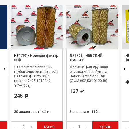
NF1703
-
Невский фильтр
NF1702
-
НЕВСКИЙ
N
ЭЗФ
ФИЛЬТР
Ф
Элемент фильтрующий
Элемент фильтрующий
Фи
2
грубой очистки масла м/с
очистки масла бумага
Н
Невский фильтр ЭЗФ
Невский фильтр ЭЗФ
(аналог 7405.1012040,
(ЭФМ-002,53.1012040)
4
ЭФМ-003)
137
Р
245
Р
30 аналогов
от 142
3 аналога
от 119
Р
Р
Купить
Купить