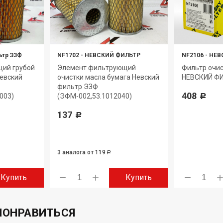
ьтр ЭЗФ
NF1702
-
НЕВСКИЙ ФИЛЬТР
NF2106
-
НЕВ
ий грубой
Элемент фильтрующий
Фильтр очис
Невский
очистки масла бумага Невский
НЕВСКИЙ ФИ
фильтр ЭЗФ
408
003)
(ЭФМ-002,53.1012040)
Р
137
Р
3 аналога
от 119
Р
Купить
Купить
ПОНРАВИТЬСЯ