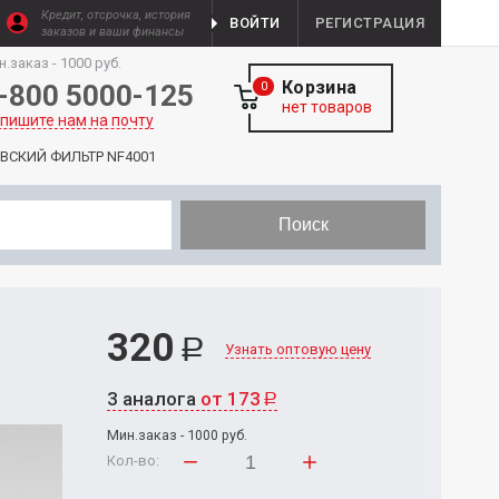
Кредит, отсрочка, история
ВОЙТИ
РЕГИСТРАЦИЯ
заказов и ваши финансы
н.заказ - 1000 руб.
Корзина
-800 5000-125
0
нет товаров
пишите нам на почту
ЕВСКИЙ ФИЛЬТР NF4001
Поиск
320
Р
Узнать оптовую цену
3 аналога
от 173
Р
Мин.заказ - 1000 руб.
Кол-во: