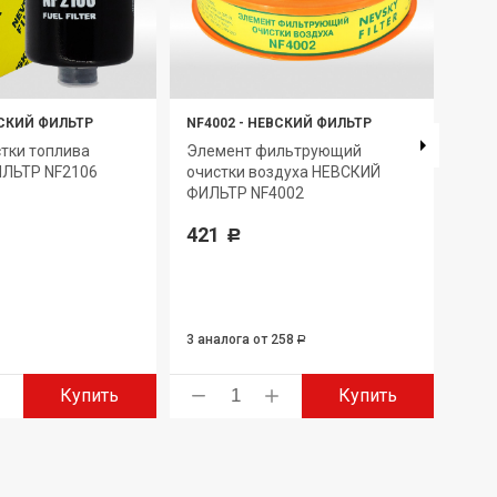
СКИЙ ФИЛЬТР
NF4002
-
НЕВСКИЙ ФИЛЬТР
NF37
тки топлива
Элемент фильтрующий
Эле
ЛЬТР NF2106
очистки воздуха НЕВСКИЙ
очис
ФИЛЬТР NF4002
фил
740.
421
Opti
Р
78
3 аналога
от 258
7 ан
Р
Купить
Купить