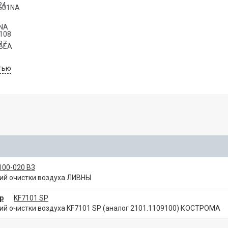
24
601NA
NA
 108
27
BEA
тью
0106R
EA
606
A 129
JA
A129
LA
ILTER
 (GM) 7987980
0001
0000
00
100-020 В3
00
й очистки воздуха ЛИВНЫ
00001
0002
р
KF7101 SP
0005
й очистки воздуха KF7101 SP (аналог 2101.1109100) КОСТРОМА
10910001