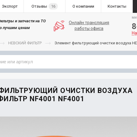
Экспорт
Отзывы
16
О компании
Контакты
ми
ильтры и запчасти на ТО
Онлайн трансляция
8
о лучшим ценам
работы офиса
На
НЕВСКИЙ ФИЛЬТР
Элемент фильтрующий очистки воздуха Н
Применяемость
Бренд
 ФИЛЬТРУЮЩИЙ ОЧИСТКИ ВОЗДУХА
ФИЛЬТР NF4001 NF4001