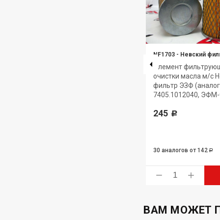
NF1502
-
НЕВСКИЙ ФИЛЬТР
NF1703
-
Невский фил
Фильтр очистки масла
Элемент фильтрующ
НЕВСКИЙ ФИЛЬТР NF1502
очистки масла м/с 
80)
(аналог W950/4, 035.1012005)
фильтр ЭЗФ (аналог
ом
7405.1012040, ЭФМ-
603
Р
245
Р
4 аналога
от 336
30 аналогов
от 142
Р
Р
ь
Купить
ВАМ МОЖЕТ 