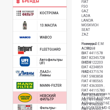
БРЕНДЫ
FIAT
FSO
GAZ
КОСТРОМА
LADA
LANCIA
MOSKVICH
13.МАСЛА
SEAT
ZAZ
WABCO
Размеры
Номера О.Е.М.
A: 182
AC PC68
FLEETGUARD
B:
FIAT 4411578
C:
FIAT 82345728
Автофильтры
D: 235
FIAT 4122203
UFI
E:
FIAT 4234859
ЛААЗ г.
H: 62
FIAT 4371574
Ливны
FIAT 5983858
FIAT 4180565
MANN-FILTER
FIAT 4363009
FIAT 44115780
Аналоги других 
FIAT 82345730
НЕВСКИЙ
1A FIRST AUTOM
ФИЛЬТР
FIAT 4119668
ACDelco PC2216E
FIAT 4146050
ALCO FILTER MD-
Фильтры-
FIAT 4313207