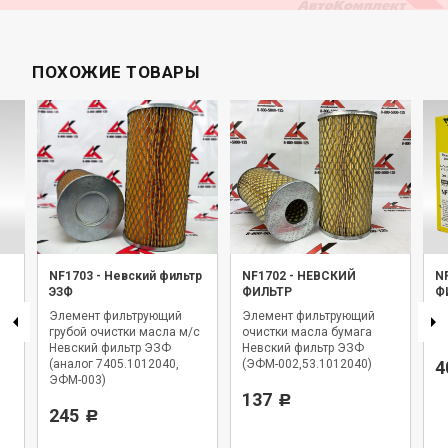
ПОХОЖИЕ ТОВАРЫ
NF1703
-
Невский фильтр
NF1702
-
НЕВСКИЙ
N
ЭЗФ
ФИЛЬТР
Ф
Элемент фильтрующий
Элемент фильтрующий
Фи
2
грубой очистки масла м/с
очистки масла бумага
Н
Невский фильтр ЭЗФ
Невский фильтр ЭЗФ
(аналог 7405.1012040,
(ЭФМ-002,53.1012040)
4
ЭФМ-003)
137
Р
245
Р