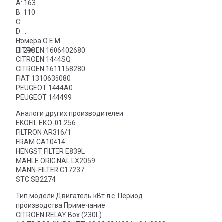
A: 163
B: 110
C:
D:
E:
Номера О.Е.М.
H: 298
CITROEN 1606402680
CITROEN 1444SQ
CITROEN 1611158280
FIAT 1310636080
PEUGEOT 1444A0
PEUGEOT 144499
Аналоги других производителей
EKOFIL ЕКО-01.256
FILTRON AR316/1
FRAM CA10414
HENGST FILTER E839L
MAHLE ORIGINAL LX2059
MANN-FILTER C17237
STC SB2274
Тип модели Двигатель кВт л.с. Период
производства Примечание
CITROEN RELAY Box (230L)