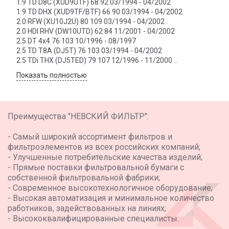
1.9 TD D8C (XUD9UTF) 68 92 03/1994 - 04/2002
1.9 TD DHX (XUD9TF/BTF) 66 90 03/1994 - 04/2002
2.0 RFW (XU10J2U) 80 109 03/1994 - 04/2002
2.0 HDI RHV (DW10UTD) 62 84 11/2001 - 04/2002
2.5 DT 4x4 76 103 10/1996 - 08/1997
2.5 TD T8A (DJ5T) 76 103 03/1994 - 04/2002
2.5 TDi THX (DJ5TED) 79 107 12/1996 - 11/2000
2.5 TDi 4x4 THX (DJ5TED) 79 107 03/2000 - 11/2000
Показать полностью
2.8 D 8140.63 (F28D) 64 87 01/1999 - 02/2002
2.8 HDi 8140.43S 94 128 09/2000 - 04/2002
2.8 HDi 4x4 8140.43S 94 128 09/2000 - 04/2002
CITROEN RELAY Box (244)
Преимущества "НЕВСКИЙ ФИЛЬТР":
2.0 XU10J2 81 110 04/2002 ->
2.0 bivalent XU10J2 81 110 02/2003 ->
- Самый широкий ассортимент фильтров и
фильтроэлементов из всех российских компаний;
- Улучшенные потребительские качества изделий;
- Прямые поставки фильтровальной бумаги с
собственной фильтровальной фабрики;
- Современное высокотехнологичное оборудование;
- Высокая автоматизация и минимальное количество
работников, задействованных на линиях;
- Высококвалифицированные специалисты.