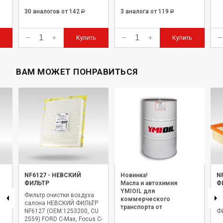
30 аналогов
от 142
3 аналога
от 119
Р
Р
Купить
Купить
ВАМ МОЖЕТ ПОНРАВИТЬСЯ
NF6127
-
НЕВСКИЙ
Новинка!
N
ФИЛЬТР
Масла и автохимия
Ф
YMIOIL для
Фильтр очистки воздуха
Э
коммерческого
Р
салона НЕВСКИЙ ФИЛЬТР
о
транспорта от
NF6127 (OEM:1253200, CU
ФИ
официального дилера.
2559) FORD C-Max, Focus C-