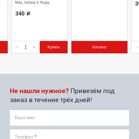
-
Max, Galaxy II, Kuga,
3
Mondeo IV, S-Max
340
Р
Купить
Каталог
Не нашли нужное?
Привезём под
заказ в течение трёх дней!
Ваше имя
Телефон
*