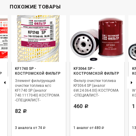
ПОХОЖИЕ ТОВАРЫ
KF1740 SP
-
KF3064 SP
-
K
Р
КОСТРОМСКОЙ ФИЛЬТР
КОСТРОМСКОЙ ФИЛЬТР
К
Элемент фильтрующий
Фильтр очистки топлива
Фи
очистки топлива м/с
KF3064 SP (аналог
KF
KF1740 SP (аналог
6W.24.064.00) КОСТРОМА
W
740.1117040) КОСТРОМА
-СПЕЦИАЛИСТ-
К
-СПЕЦИАЛИСТ-
460
1
Р
82
Р
3 аналога
от 74
1 аналог
от 480
1
Р
Р