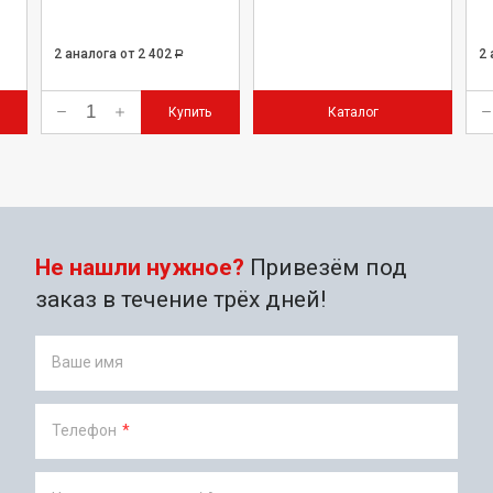
2 аналога
от 2 402
2
Р
Купить
Каталог
Не нашли нужное?
Привезём под
заказ в течение трёх дней!
Ваше имя
Телефон
*