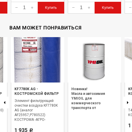
Купить
Купить
ВАМ МОЖЕТ ПОНРАВИТЬСЯ
KF7780K AG
-
Новинка!
K
Р
КОСТРОМСКОЙ ФИЛЬТР
Масла и автохимия
К
YMIOIL для
Элемент фильтрующий
Фи
коммерческого
очистки воздуха KF7780K
са
транспорта от
0)
AG (аналог
Т
официального дилера.
AF25957,P780522)
К
КОСТРОМА -АГРО-
1
1 935
Р