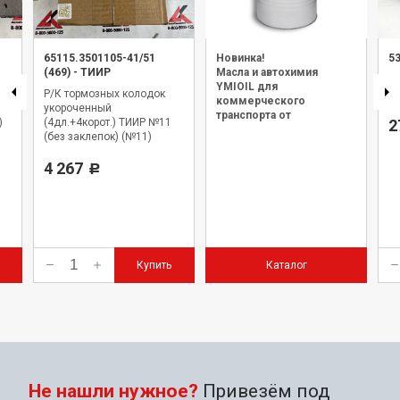
65115.3501105-41/51
Новинка!
5
(469)
-
ТИИР
Масла и автохимия
Н
YMIOIL для
Р/К тормозных колодок
(с
коммерческого
укороченный
транспорта от
)
(4дл.+4корот.) ТИИР №11
2
официального дилера.
(без заклепок) (№11)
4 267
Р
Купить
Каталог
Не нашли нужное?
Привезём под