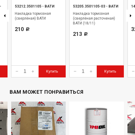
-
53212.3501105
-
ВАТИ
53205.3501105-03
-
ВАТИ
1
Накладка тормозная
Накладка тормозная
Н
(сверлёная) ВАТИ
(сверлёная расточеная)
Ур
ВАТИ (18/11)
210
3
Р
213
Р
Купить
Купить
ВАМ МОЖЕТ ПОНРАВИТЬСЯ