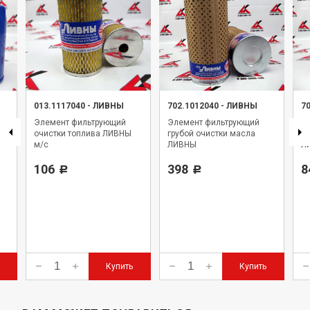
013.1117040
-
ЛИВНЫ
702.1012040
-
ЛИВНЫ
7
Элемент фильтрующий
Элемент фильтрующий
Э
очистки топлива ЛИВНЫ
грубой очистки масла
то
м/с
ЛИВНЫ
Л
106
398
8
Р
Р
Купить
Купить