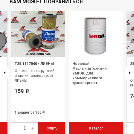
ВАМ МОЖЕТ ПОНРАВИТЬСЯ
Т25.1117040
-
ЛИВНЫ
Новинка!
2
Масла и автохимия
Л
Элемент фильтрующий
YMIOIL для
очистки топлива (м/с)
Э
коммерческого
ЛИВНЫ
оч
транспорта от
(
официального дилера.
159
Р
7
1 аналог
от 160
Р
Купить
Каталог