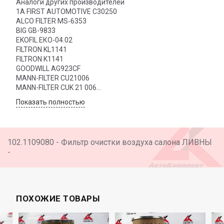
Аналоги других производителей
1A FIRST AUTOMOTIVE C30250
ALCO FILTER MS-6353
BIG GB-9833
EKOFIL ЕКО-04.02
FILTRON KL1141
FILTRON K1141
GOODWILL AG923CF
MANN-FILTER CU21006
MANN-FILTER CUK 21 006
MULLER FILTER FC250
Показать полностью
QH Benelux WP9398
SAKURA Automotive CA-25040
SCT Germany SA 1151
WIX FILTERS WP9398
102.1109080 - Фильтр очистки воздуха салона ЛИВНЫ
-
ПОХОЖИЕ ТОВАРЫ