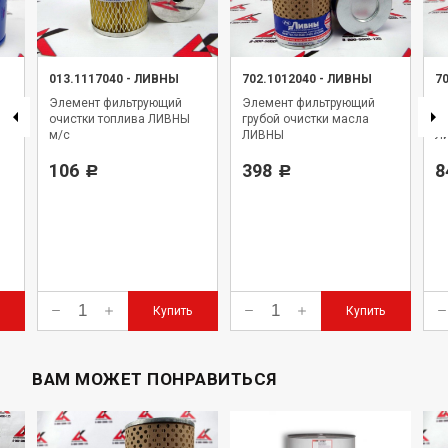
013.1117040
-
ЛИВНЫ
702.1012040
-
ЛИВНЫ
7
Элемент фильтрующий
Элемент фильтрующий
Э
очистки топлива ЛИВНЫ
грубой очистки масла
то
м/с
ЛИВНЫ
Л
106
398
8
Р
Р
Купить
Купить
ВАМ МОЖЕТ ПОНРАВИТЬСЯ