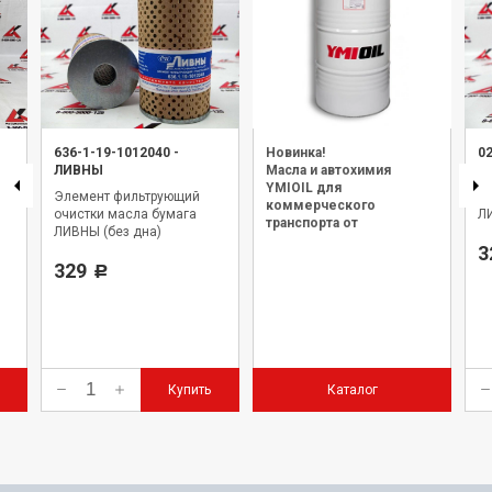
636-1-19-1012040
-
Новинка!
0
ЛИВНЫ
Масла и автохимия
Э
YMIOIL для
Элемент фильтрующий
оч
коммерческого
очистки масла бумага
Л
транспорта от
ЛИВНЫ (без дна)
официального дилера.
3
329
Р
Купить
Каталог