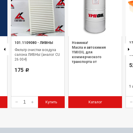
101.1109080
-
ЛИВНЫ
Новинка!
1
Масла и автохимия
Фильтр очистки воздуха
Фи
YMIOIL для
салона ЛИВНЫ (аналог CU
с
коммерческого
26 004)
транспорта от
5
официального дилера.
175
Р
1 
Купить
Каталог