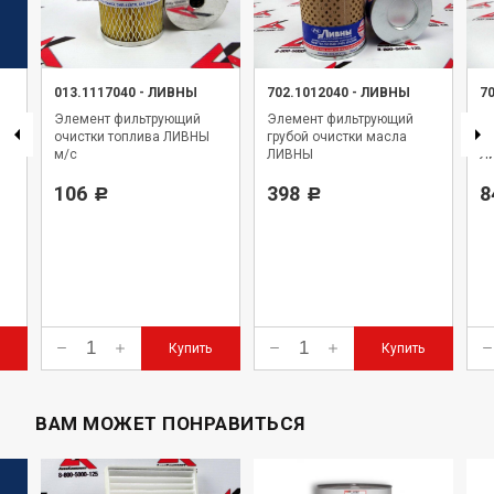
013.1117040
-
ЛИВНЫ
702.1012040
-
ЛИВНЫ
7
Элемент фильтрующий
Элемент фильтрующий
Э
очистки топлива ЛИВНЫ
грубой очистки масла
то
м/с
ЛИВНЫ
Л
106
398
8
Р
Р
Купить
Купить
ВАМ МОЖЕТ ПОНРАВИТЬСЯ