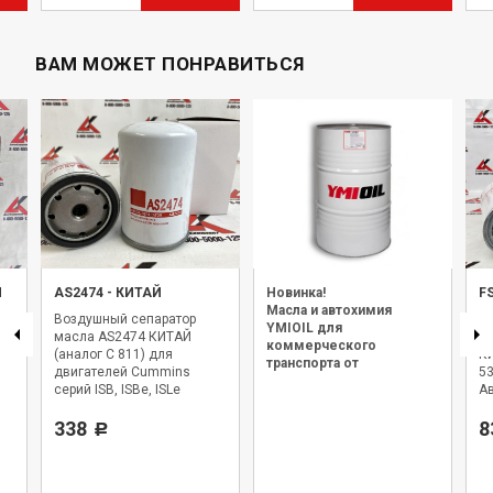
ВАМ МОЖЕТ ПОНРАВИТЬСЯ
Й
AS2474
-
КИТАЙ
Новинка!
F
Масла и автохимия
Воздушный сепаратор
Фи
YMIOIL для
масла AS2474 КИТАЙ
FS
коммерческого
(аналог C 811) для
КИ
транспорта от
двигателей Cummins
5
официального дилера.
серий ISB, ISBe, ISLe
Ав
д
338
IS
8
Р