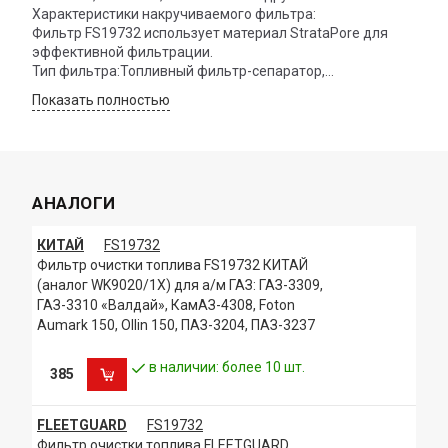
Характеристики накручиваемого фильтра:
Фильтр FS19732 использует материал StrataPore для
эффективной фильтрации.
Тип фильтра:Топливный фильтр-сепаратор,
накручиваемый (spin-on)
Показать полностью
Степень очистки: 25 микрон по стандарту SAE J 1985
Эффективность отделения воды (свободной и
эмульгированной) 95%
Высота:202,29 мм
Наибольший наружный диаметр:93,83 мм
АНАЛОГИ
Размер резьбы:1-14 UNS-2B
Оригинальный номер Cummins:3973233
Описание и применение:
КИТАЙ
FS19732
• Назначение: Фильтр FS19732 предназначен для
Фильтр очистки топлива FS19732 КИТАЙ
удаления воды и других загрязнений из топлива до того,
(аналог WK9020/1X) для а/м ГАЗ: ГАЗ-3309,
как оно попадет в более чувствительные компоненты
ГАЗ-3310 «Валдай», КамАЗ-4308, Foton
двигателя, что критически важно для современных
Aumark 150, Ollin 150, ПАЗ-3204, ПАЗ-3237
систем впрыска.
• Применение: Фильтр используется в системах с
в наличии: более 10 шт.
385
двигателями Cummins QSB, QSC
FLEETGUARD
FS19732
Фильтр очистки топлива FLEETGUARD