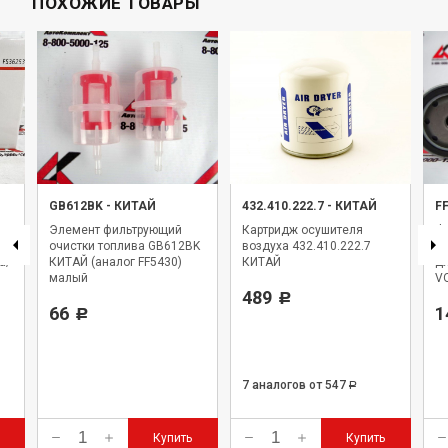
ПОХОЖИЕ ТОВАРЫ
GB612BK
-
КИТАЙ
432.410.222.7
-
КИТАЙ
F
Элемент фильтрующий
Картридж осушителя
Фи
очистки топлива GB612BK
воздуха 432.410.222.7
F
а/
КИТАЙ (аналог FF5430)
КИТАЙ
дл
малый
VO
489
Р
66
1
Р
7 аналогов
от 547
Р
Купить
Купить