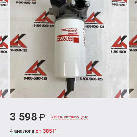
3 598
Р
Узнать оптовую цену
4 аналога
от 385
Р