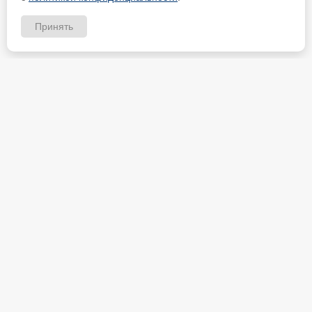
Принять
ИП Петрищев Анатолий Анатольевич
ИНН 480700451184
Карта партнёра