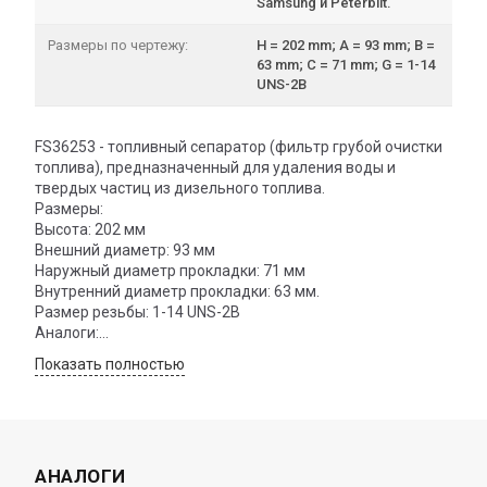
Samsung и Peterbilt.
Размеры по чертежу:
H = 202 mm; A = 93 mm; B =
63 mm; C = 71 mm; G = 1-14
UNS-2B
FS36253 - топливный сепаратор (фильтр грубой очистки
топлива), предназначенный для удаления воды и
твердых частиц из дизельного топлива.
Размеры:
Высота: 202 мм
Внешний диаметр: 93 мм
Наружный диаметр прокладки: 71 мм
Внутренний диаметр прокладки: 63 мм.
Размер резьбы: 1-14 UNS-2B
Аналоги:
BIG Filter: GB-6492
Показать полностью
Костромской фильтр: KF3039 PR
Fleetguard: FS1212, FS36253, FS1000
Mann-Filter: WK950/16, WK950/20, WK965x
Baldwin: BF1212, BF957
DIFA: 6108
АНАЛОГИ
Donaldson: P558000