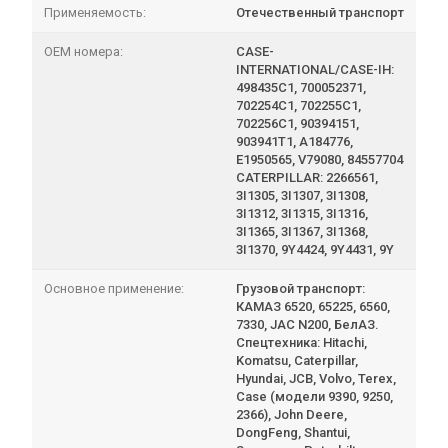
Применяемость:
Отечественный транспорт
OEM номера:
CASE-
INTERNATIONAL/CASE-IH:
498435C1, 700052371,
702254C1, 702255C1,
702256C1, 90394151,
903941T1, A184776,
E1950565, V79080, 84557704
CATERPILLAR: 2266561,
3I1305, 3I1307, 3I1308,
3I1312, 3I1315, 3I1316,
3I1365, 3I1367, 3I1368,
3I1370, 9Y4424, 9Y4431, 9Y
Основное применение:
Грузовой транспорт:
КАМАЗ 6520, 65225, 6560,
7330, JAC N200, БелАЗ.
Спецтехника: Hitachi,
Komatsu, Caterpillar,
Hyundai, JCB, Volvo, Terex,
Case (модели 9390, 9250,
2366), John Deere,
DongFeng, Shantui,