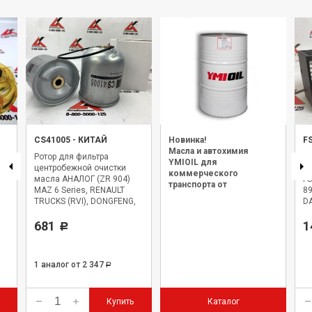
CS41005
-
КИТАЙ
Новинка!
F
Масла и автохимия
R
Ротор для фильтра
Э
YMIOIL для
а
центробежной очистки
оч
коммерческого
масла АНАЛОГ (ZR 904)
FS
транспорта от
MAZ 6 Series, RENAULT
89
официального дилера.
TRUCKS (RVI), DONGFENG,
DA
IVECO BUS
CA
681
1
Р
1 аналог
от 2 347
Р
Купить
Каталог