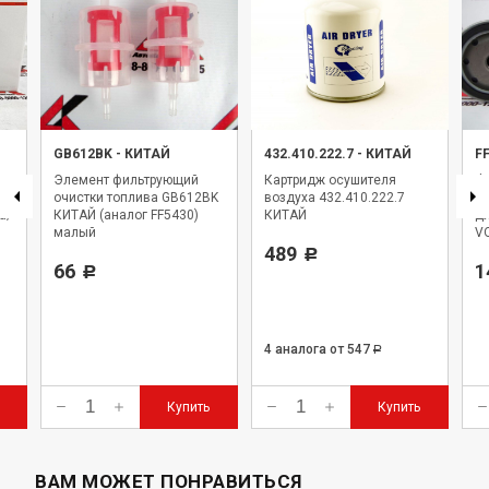
GB612BK
-
КИТАЙ
432.410.222.7
-
КИТАЙ
F
Элемент фильтрующий
Картридж осушителя
Фи
очистки топлива GB612BK
воздуха 432.410.222.7
F
а/
КИТАЙ (аналог FF5430)
КИТАЙ
дл
малый
VO
489
Р
66
1
Р
4 аналога
от 547
Р
Купить
Купить
ВАМ МОЖЕТ ПОНРАВИТЬСЯ