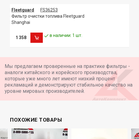
EKKA: EK-1015
Luber-finer: LFF8020
Fleetguard
FS36253
STAL: ST20806
Фильтр очистки топлива Fleetguard
Применяется в грузовом транспорте, автобусах и
Shanghai
спецтехнике, особенно с двигателями Cummins, а также
на технике ряда других производителей.
в наличии: 1 шт.
1 358
Основные области применения:
Двигатели Cummins: Фильтр предназначен для
использования с различными моделями двигателей
Cummins, включая серии KT1150, KT19 и KTA1150.
Грузовой транспорт и автобусы: Активно применяется в
Мы предлагаем проверенные на практике фильтры -
грузовиках КАМАЗ 6520, 65225, 6560, 7330, JAC N200 и
аналоги китайского и корейского производства,
автобусах, оснащенных вышеупомянутыми двигателями.
которые уже много лет имеют низкий процент
Спецтехника: Используется в строительной и
рекламаций и демонстрируют стабильное качество на
уровне мировых производителей.
ПОХОЖИЕ ТОВАРЫ