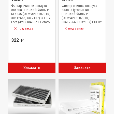
Фильтр очистки воздуха
Фильтр очистки воздуха
салона НЕВСКИЙ ФИЛЬТР
салона (угольный)
NF6345 (OEM:A218107910,
НЕВСКИЙ ФИЛЬТР
30612666, CU 2137) CHERY
(OEM:A218107910,
Fora (A21), KIA Rio II Cerato
30612666, CUK2137) CHERY
II, VOLVO S40 V40
Fora (A21), KIA Cerato II,
под заказ
под заказ
VOLVO S40 V40
322
Р
Заказать
Заказать