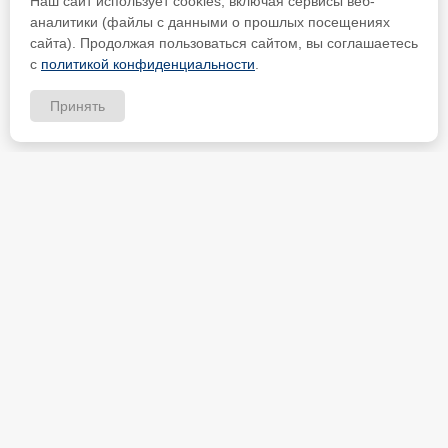
Наш сайт использует cookies, включая сервисы веб-
аналитики (файлы с данными о прошлых посещениях
сайта). Продолжая пользоваться сайтом, вы соглашаетесь
с
политикой конфиденциальности
.
Принять
ИП Петрищев Анатолий Анатольевич
ИНН 480700451184