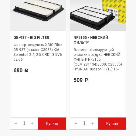
GB-937
-
BIG FILTER
NF5155
-
НЕВСКИЙ
ФИЛЬТР
Фильтр воздушный BIG Filter
GB-937 (аналог C3033) KIA
Элемент фильтрующий
Sorento I 2.4, 2.5 CRDI, 3.5V6
очистки воздуха НЕВСКИЙ
02-06
ФИЛЬТР NF5155
(OEM:28113-D3300, C28035)
680
HYUNDAI Tucson III (TL) 15-
Р
21; KIA Sportage IV (QL)
2016-
509
Р
Купить
Купить