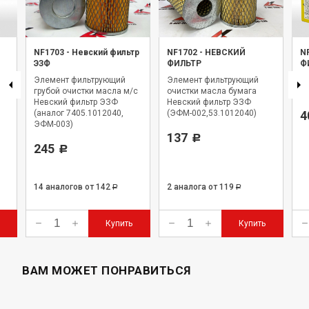
NF1703
-
Невский фильтр
NF1702
-
НЕВСКИЙ
N
ЭЗФ
ФИЛЬТР
Ф
Элемент фильтрующий
Элемент фильтрующий
Фи
2
грубой очистки масла м/с
очистки масла бумага
Н
Невский фильтр ЭЗФ
Невский фильтр ЭЗФ
(аналог 7405.1012040,
(ЭФМ-002,53.1012040)
4
ЭФМ-003)
137
Р
245
Р
14 аналогов
от 142
2 аналога
от 119
Р
Р
Купить
Купить
ВАМ МОЖЕТ ПОНРАВИТЬСЯ