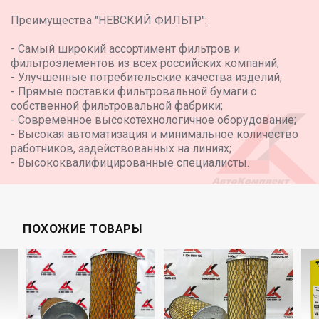
из высококачественного активированного угля и
Преимущества "НЕВСКИЙ ФИЛЬТР":
соответствуют требованиям ГОСТ Р ИСО 9001-2015, что
подтверждает их надежность и качество. Обеспечьте
- Самый широкий ассортимент фильтров и
своему автомобилю свежий воздух с фильтром
фильтроэлементов из всех российских компаний;
"НЕВСКИЙ ФИЛЬТР"
- Улучшенные потребительские качества изделий;
- Прямые поставки фильтровальной бумаги с
собственной фильтровальной фабрики;
- Современное высокотехнологичное оборудование;
- Высокая автоматизация и минимальное количество
работников, задействованных на линиях;
- Высококвалифицированные специалисты.
ПОХОЖИЕ ТОВАРЫ