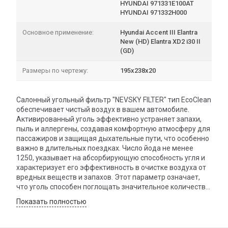
HYUNDAI 971331E100AT
HYUNDAI 971332H000
Основное применение:
Hyundai Accent III Elantra
New (HD) Elantra XD2 i30 II
(GD)
Размеры по чертежу:
195х238х20
Салонный угольный фильтр "NEVSKY FILTER" тип EcoClean
обеспечивает чистый воздух в вашем автомобиле.
Активированный уголь эффективно устраняет запахи,
пыль и аллергены, создавая комфортную атмосферу для
пассажиров и защищая дыхательные пути, что особенно
важно в длительных поездках. Число йода не менее
1250, указывает на абсорбирующую способность угля и
характеризует его эффективность в очистке воздуха от
вредных веществ и запахов. Этот параметр означает,
что уголь способен поглощать значительное количество
различных загрязнителей (йода в фильтре нет, это
Показать полностью
тестовое значение). Рекомендуется менять фильтр
каждые 15 000 км или два раза в год для максимальной
эффективности. Фильтры "NEVSKY FILTER" изготовлены