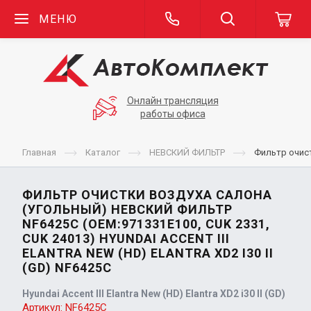
МЕНЮ
Онлайн трансляция
работы офиса
Главная
Каталог
НЕВСКИЙ ФИЛЬТР
Фильтр очистк
ФИЛЬТР ОЧИСТКИ ВОЗДУХА САЛОНА
(УГОЛЬНЫЙ) НЕВСКИЙ ФИЛЬТР
NF6425С (OEM:971331E100, CUK 2331,
CUK 24013) HYUNDAI ACCENT III
ELANTRA NEW (HD) ELANTRA XD2 I30 II
(GD) NF6425С
Hyundai Accent III Elantra New (HD) Elantra XD2 i30 II (GD)
Артикул:
NF6425С