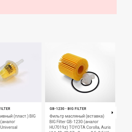
FILTER
GB-1230
-
BIG FILTER
GB-6
ивный (пласт.) BIG
Фильтр масляный (вставка)
Филь
7 (аналог
BIG Filter GB-1230 (аналог
GB-6
Universal
HU7019z) TOYOTA Corolla, Auris