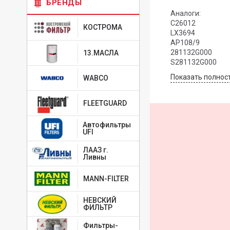
БРЕНДЫ
Аналоги:
C26012
КОСТРОМА
LX3694
AP108/9
281132G000
13.МАСЛА
S281132G000
Показать полнос
WABCO
FLEETGUARD
Автофильтры
UFI
ЛААЗ г.
Ливны
MANN-FILTER
НЕВСКИЙ
ФИЛЬТР
Фильтры-