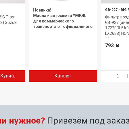
Новинка!
GB-927
-
BIG 
Масла и автохимия YMIOIL
G Filter
Фильтр возд
для коммерческого
2) Suzuki
GB-927 (ана
транспорта от официального
17220RL5A00
дилера.
LX2688) HON
08-
793
Р
Купить
Каталог
ли нужное?
Привезём под заказ 