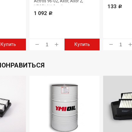
Actros 96-02, Axor, Axor 2,
133
NEOPLAN Starliner
Р
1 092
Р
Купить
Купить
ПОНРАВИТЬСЯ