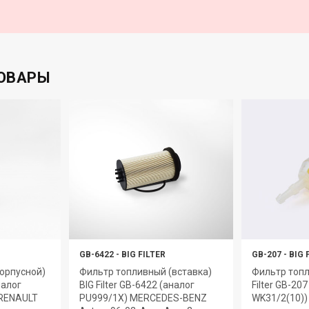
ОВАРЫ
GB-6422
-
BIG FILTER
GB-207
-
BIG 
орпусной)
Фильтр топливный (вставка)
Фильтр топл
налог
BIG Filter GB-6422 (аналог
Filter GB-20
 RENAULT
PU999/1X) MERCEDES-BENZ
WK31/2(10)) 