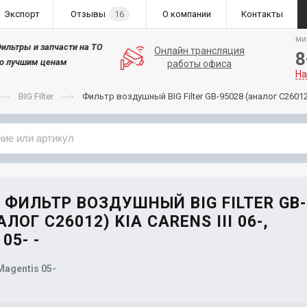
Экспорт
Отзывы
16
О компании
Контакты
ми
ильтры и запчасти на ТО
Онлайн трансляция
8
о лучшим ценам
работы офиса
На
BIG Filter
Фильтр воздушный BIG Filter GB-95028 (аналог C26012) K
Применяемость
Бренд
- ФИЛЬТР ВОЗДУШНЫЙ BIG FILTER GB-
АЛОГ C26012) KIA CARENS III 06-,
05- -
 Magentis 05-
8