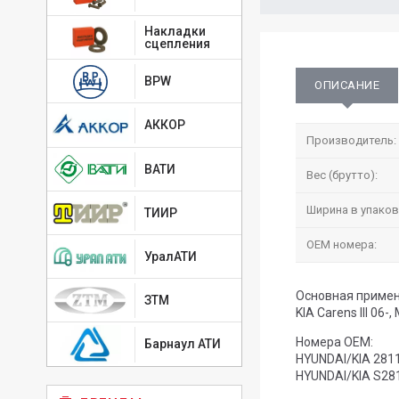
Накладки
сцепления
BPW
ОПИСАНИЕ
АККОР
Производитель:
ВАТИ
Вес (брутто):
Ширина в упаков
ТИИР
OEM номера:
УралАТИ
Основная примен
ЗТМ
KIA Carens III 06-,
Номера OEM:
Барнаул АТИ
HYUNDAI/KIA 281
HYUNDAI/KIA S28