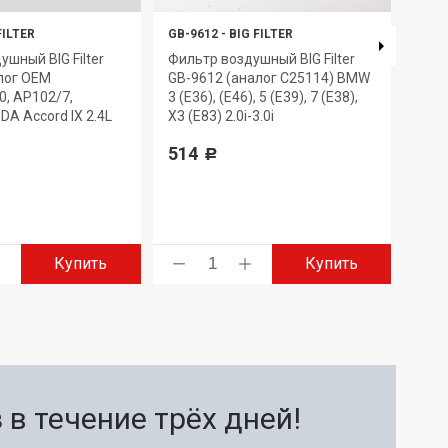
FILTER
GB-9612
-
BIG FILTER
GB-9
ушный BIG Filter
Фильтр воздушный BIG Filter
Филь
лог OEM
GB-9612 (аналог C25114) BMW
GB-9
, AP102/7,
3 (E36), (E46), 5 (E39), 7 (E38),
VOLV
DA Accord IX 2.4L
X3 (E83) 2.0i-3.0i
711
514
Р
Купить
Купить
в течение трёх дней!