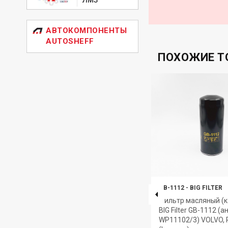
АВТОКОМПОНЕНТЫ
AUTOSHEFF
ПОХОЖИЕ Т
GB-9434M
-
BIG FILTER
GB-1112
-
BIG FILTER
й)
Фильтр воздушный BIG Filter
Фильтр масляный (к
GB-9434M ГАЗ-2310, 23107,
BIG Filter GB-1112 (а
3302, 2705, 27057, 2752, 32213,
WP11102/3) VOLVO,