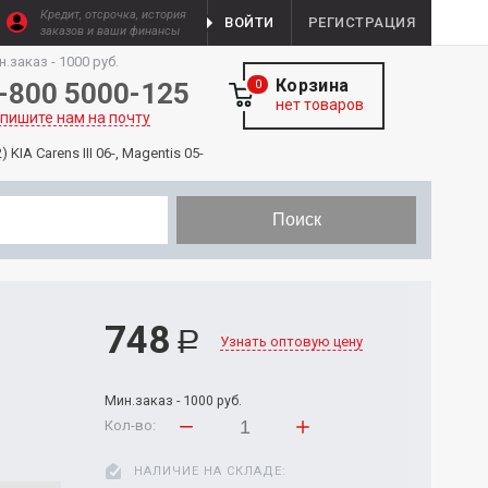
Кредит, отсрочка, история
ВОЙТИ
РЕГИСТРАЦИЯ
заказов и ваши финансы
н.заказ - 1000 руб.
Корзина
-800 5000-125
0
нет товаров
пишите нам на почту
IA Carens III 06-, Magentis 05-
Поиск
748
Р
Узнать оптовую цену
Мин.заказ - 1000 руб.
Кол-во:
НАЛИЧИЕ НА СКЛАДЕ: