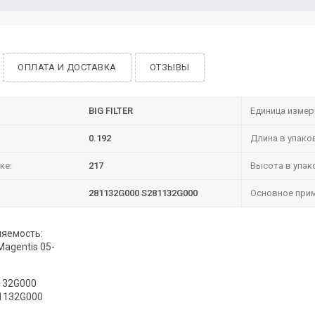
ОПЛАТА И ДОСТАВКА
ОТЗЫВЫ
BIG FILTER
Единица измер
0.192
Длина в упако
ке:
217
Высота в упак
281132G000 S281132G000
Основное прим
яемость:
 Magentis 05-
132G000
1132G000