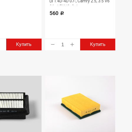
330
I,II 1.4D-4D 07-, Camry 2.5, 3.5 V6
06-, LEXUS, Subaru
560
Р
Купить
Купить