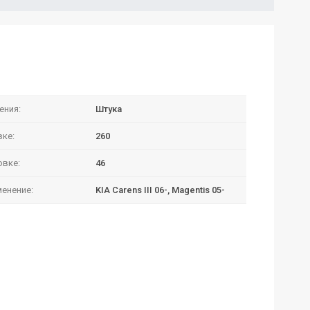
ения:
Штука
вке:
260
овке:
46
енение:
KIA Carens III 06-, Magentis 05-