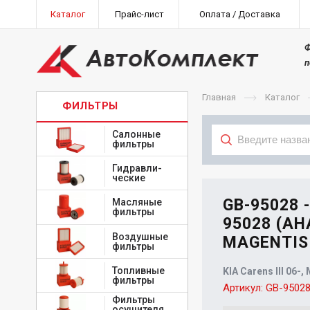
Каталог
Прайс-лист
Оплата / Доставка
Ф
п
Главная
Каталог
ФИЛЬТРЫ
Салонные
фильтры
Гидравли-
Тип
ческие
GB-95028 
Масляные
фильтры
95028 (АН
Воздушные
MAGENTIS 
фильтры
Топливные
KIA Carens III 06-,
фильтры
Артикул:
GB-9502
Фильтры
осушителя