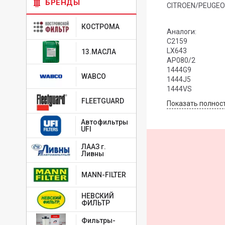
БРЕНДЫ
CITROEN/PEUGEO
КОСТРОМА
Аналоги:
C2159
LX643
13.МАСЛА
AP080/2
1444G9
WABCO
1444J5
1444VS
FLEETGUARD
Показать полнос
Автофильтры
UFI
ЛААЗ г.
Ливны
MANN-FILTER
НЕВСКИЙ
ФИЛЬТР
Фильтры-