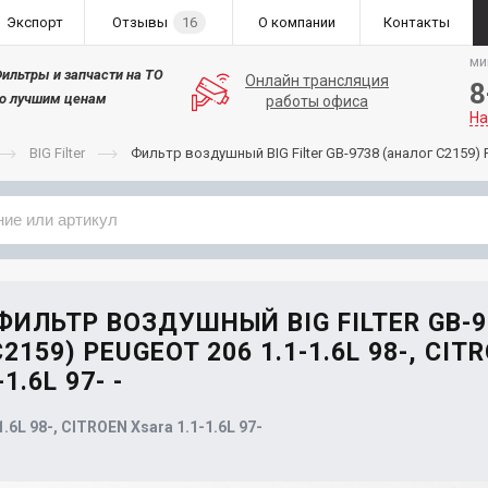
Экспорт
Отзывы
16
О компании
Контакты
ми
ильтры и запчасти на ТО
Онлайн трансляция
8
о лучшим ценам
работы офиса
На
BIG Filter
Фильтр воздушный BIG Filter GB-9738 (аналог C2159) PE
Применяемость
Бренд
 ФИЛЬТР ВОЗДУШНЫЙ BIG FILTER GB-9
2159) PEUGEOT 206 1.1-1.6L 98-, CIT
1.6L 97- -
.6L 98-, CITROEN Xsara 1.1-1.6L 97-