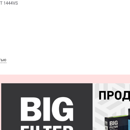
T 1444VS
тью