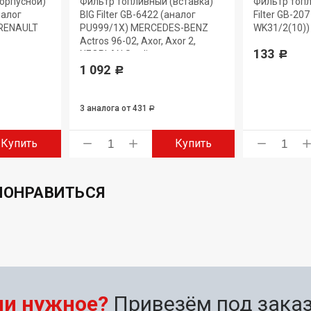
орпусной)
Фильтр топливный (вставка)
Фильтр топл
налог
BIG Filter GB-6422 (аналог
Filter GB-20
 RENAULT
PU999/1X) MERCEDES-BENZ
WK31/2(10)) 
Actros 96-02, Axor, Axor 2,
133
NEOPLAN Starliner
Р
1 092
Р
3 аналога
от 431
Р
Купить
Купить
ПОНРАВИТЬСЯ
ли нужное?
Привезём под заказ 