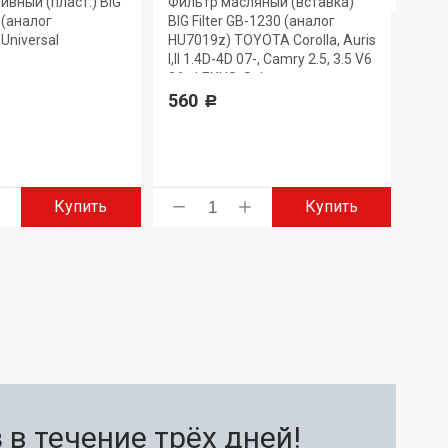
ивный (пласт.) BIG
Фильтр масляный (вставка)
Филь
7 (аналог
BIG Filter GB-1230 (аналог
GB-6
Universal
HU7019z) TOYOTA Corolla, Auris
330
I,II 1.4D-4D 07-, Camry 2.5, 3.5 V6
06-, LEXUS, Subaru
560
Р
Купить
Купить
в течение трёх дней!