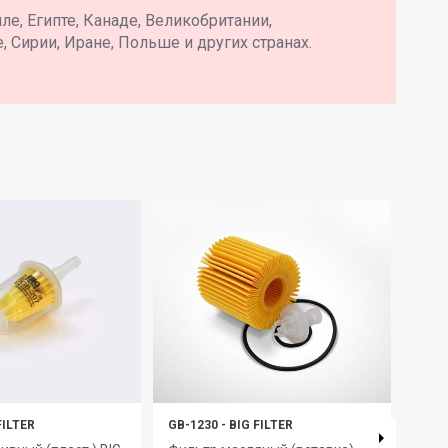
е, Египте, Канаде, Великобритании,
, Сирии, Иране, Польше и других странах.
FILTER
GB-1230
-
BIG FILTER
GB-6