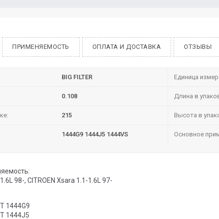
ПРИМЕНЯЕМОСТЬ
ОПЛАТА И ДОСТАВКА
ОТЗЫВЫ
BIG FILTER
Единица измер
0.108
Длина в упако
ке:
215
Высота в упак
1444G9 1444J5 1444VS
Основное прим
яемость:
.6L 98-, CITROEN Xsara 1.1-1.6L 97-
T 1444G9
T 1444J5