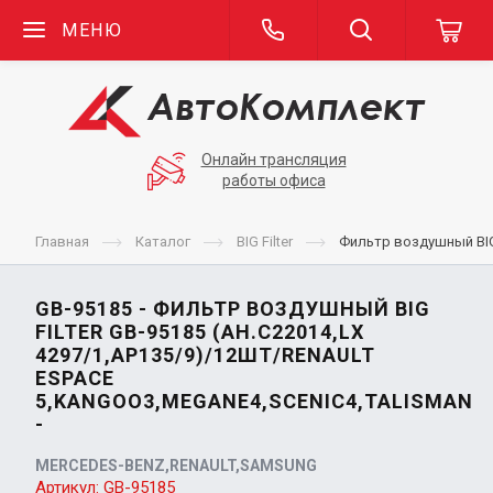
МЕНЮ
Онлайн трансляция
работы офиса
Главная
Каталог
BIG Filter
Фильтр воздушный BIG 
GB-95185 - ФИЛЬТР ВОЗДУШНЫЙ BIG
FILTER GB-95185 (АН.C22014,LX
4297/1,AP135/9)/12ШТ/RENAULT
ESPACE
5,KANGOO3,MEGANE4,SCENIC4,TALISMAN
-
MERCEDES-BENZ,RENAULT,SAMSUNG
Артикул:
GB-95185