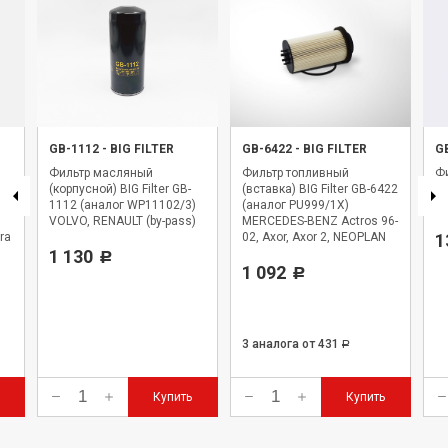
GB-1112
-
BIG FILTER
GB-6422
-
BIG FILTER
G
Фильтр масляный
Фильтр топливный
Фи
(корпусной) BIG Filter GB-
(вставка) BIG Filter GB-6422
BI
1112 (аналог WP11102/3)
(аналог PU999/1X)
WK
VOLVO, RENAULT (by-pass)
MERCEDES-BENZ Actros 96-
ra
02, Axor, Axor 2, NEOPLAN
1
1 130
Starliner
Р
1 092
Р
3 аналога
от 431
Р
Купить
Купить