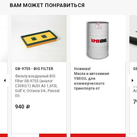
ВАМ МОЖЕТ ПОНРАВИТЬСЯ
GB-9755
-
BIG FILTER
Новинка!
G
Масла и автохимия
Фильтр воздушный BIG
Ф
YMIOIL для
Filter GB-9755 (аналог
Fi
коммерческого
C3083/1) AUDI A3 1,6FSI,
C
транспорта от
Golf V, Octavia 04-, Passat
Ac
официального дилера.
05-
7
940
Р