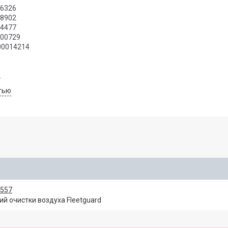
06326
18902
24477
400729
00014214
011
тью
2
557
 очистки воздуха Fleetguard
69911
71853
99500