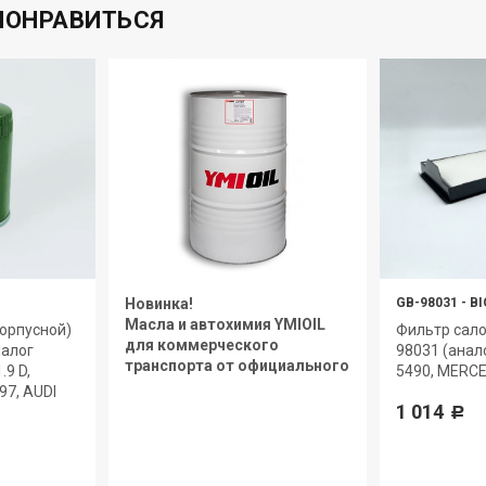
ПОНРАВИТЬСЯ
Новинка!
GB-98031
-
BI
Масла и автохимия YMIOIL
орпусной)
Фильтр салон
для коммерческого
налог
98031 (ана
транспорта от официального
.9 D,
5490, MERC
дилера.
-97, AUDI
1 014
Р