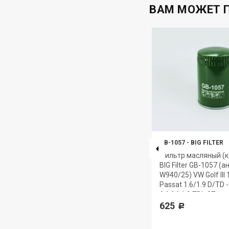
ВАМ МОЖЕТ 
GB-1178
-
BIG FILTER
GB-1057
-
BIG FILTER
)
Фильтр масляный (вставка)
Фильтр масляный (к
BIG Filter GB-1178 (аналог
BIG Filter GB-1057 (а
H601/4) Фильтр
W940/25) VW Golf III 1
гидроусилителя VOLVO, DAF,
Passat 1.6/1.9 D/TD 
SCANIA
A4,A6 1,9 TDI -97
375
625
Р
Р