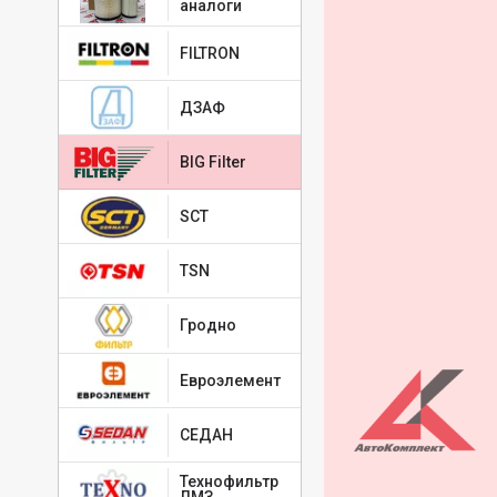
аналоги
JOHN DEERE AT2
JOHN DEERE ER2
JOHN DEERE KV1
FILTRON
JOHN DEERE RE2
JOHN DEERE RE2
ДЗАФ
JOHN DEERE RE6
JOHN DEERE RT6
JOHN DEERE RT7
BIG Filter
KOMATSU 600185
KOMATSU 600185
SCT
KOMATSU 20E01K
KOMATSU 3EC02
KOMATSU 3EC02
TSN
KOMATSU 3EC02
KOMATSU 42N02
KOMATSU 42N02
Гродно
KOMATSU 42R01
KOMATSU 42R01
Евроэлемент
KOMATSU 84810
KOMATSU 84810
KUBOTA 5970026
СЕДАН
KUBOTA 5970026
KUBOTA 7200003
Технофильтр
KUBOTA 8597002
ЛМЗ