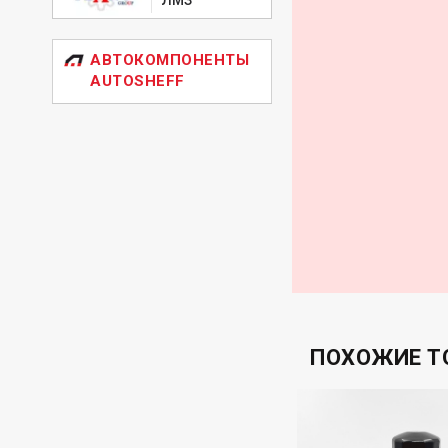
KUBOTA HW59T2
LIEBHERR 761940
NEW HOLLAND 87
АВТОКОМПОНЕНТЫ
NISSAN 16500X6
AUTOSHEFF
NISSA
ПОХОЖИЕ Т