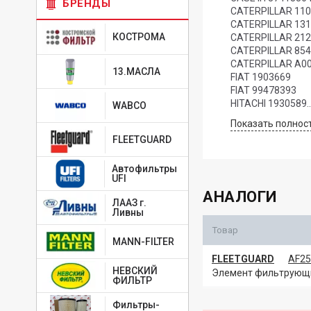
БРЕНДЫ
CATERPILLAR 11
CATERPILLAR 13
КОСТРОМА
CATERPILLAR 21
CATERPILLAR 85
CATERPILLAR A0
13.МАСЛА
FIAT 1903669
FIAT 99478393
HITACHI 1930589
WABCO
HITACHI 2640237
Показать полнос
HITACHI 4486002
FLEETGUARD
HITACHI L448600
ISUZU 57587966
Автофильтры
IVECO 2992677
UFI
IVECO 2997050
АНАЛОГИ
IVECO 8041642
ЛААЗ г.
IVECO 504064501
Ливны
IVECO 1903669
Товар
IVECO 500038750
MANN-FILTER
IVECO 500040951
FLEETGUARD
AF25
IVECO 99478393
НЕВСКИЙ
Элемент фильтрующий
JOHN DEERE AT1
ФИЛЬТР
JOHN DEERE AT1
JOHN DEERE AT1
Фильтры-