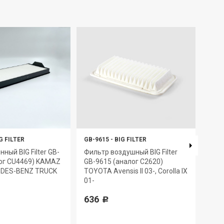
G FILTER
GB-9615
-
BIG FILTER
GB-9
ный BIG Filter GB-
Фильтр воздушный BIG Filter
Филь
лог CU4469) KAMAZ
GB-9615 (аналог C2620)
BIG 
EDES-BENZ TRUCK
TOYOTA Avensis II 03-, Corolla IX
Next
01-
587
636
Р