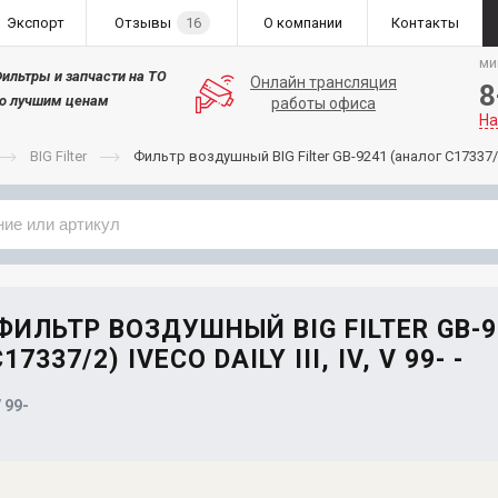
Экспорт
Отзывы
16
О компании
Контакты
ми
ильтры и запчасти на ТО
Онлайн трансляция
8
о лучшим ценам
работы офиса
На
BIG Filter
Фильтр воздушный BIG Filter GB-9241 (аналог C17337/2) I
Применяемость
Бренд
 ФИЛЬТР ВОЗДУШНЫЙ BIG FILTER GB-9
7337/2) IVECO DAILY III, IV, V 99- -
V 99-