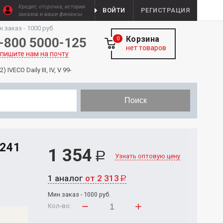
Кредит, отсрочка, история
ВОЙТИ
РЕГИСТРАЦИЯ
заказов и ваши финансы
н.заказ - 1000 руб.
Корзина
-800 5000-125
0
нет товаров
пишите нам на почту
VECO Daily III, IV, V 99-
Поиск
241
1 354
Р
Узнать оптовую цену
1 аналог
от 2 313
Р
Мин.заказ - 1000 руб.
Кол-во: