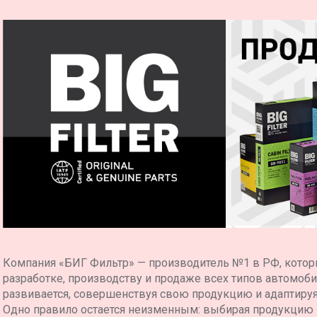
62566
63097
6429
22242
22243
2220
005011111
700039509
2100
2110
1390
42240
55110
A541E
11960
19960
H0P01
H0P06
1144
1189
Компания «БИГ Фильтр» — производитель №1 в РФ, котор
110
разработке, производству и продаже всех типов автомоб
112
развивается, совершенствуя свою продукцию и адаптиру
195
Одно правило остается неизменным: выбирая продукцию
6112