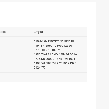
ения:
Штука
110-6326 1106326 11883618
11911712560 12395012560
12700082 1318902
16500X686AAND 16546GG01A
177413000000 17741F981071
1903669 1930589 20E01K1390
2124477