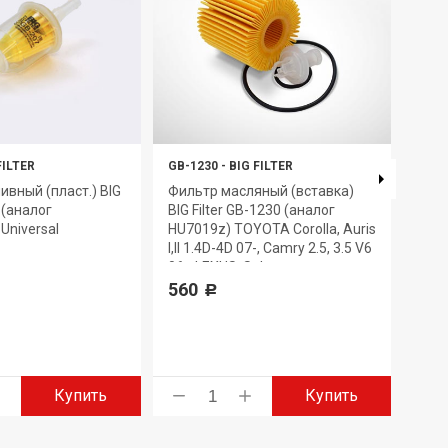
FILTER
GB-1230
-
BIG FILTER
GB-6
ивный (пласт.) BIG
Фильтр масляный (вставка)
Филь
7 (аналог
BIG Filter GB-1230 (аналог
GB-6
Universal
HU7019z) TOYOTA Corolla, Auris
330
I,II 1.4D-4D 07-, Camry 2.5, 3.5 V6
06-, LEXUS, Subaru
560
Р
Купить
Купить