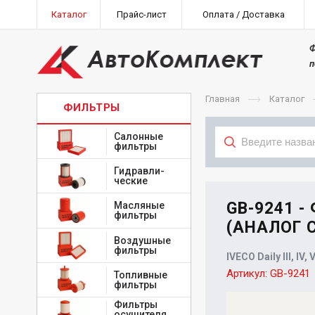
Каталог
Прайс-лист
Оплата / Доставка
Ф
п
Главная
Каталог
ФИЛЬТРЫ
Салонные
фильтры
Гидравли-
Тип
ческие
GB-9241 -
Масляные
фильтры
(АНАЛОГ C1
Воздушные
фильтры
IVECO Daily III, IV, 
Артикул:
GB-9241
Топливные
фильтры
Фильтры
осушителя