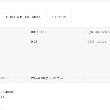
ОПЛАТА И ДОСТАВКА
ОТЗЫВЫ
BIG FILTER
Единица измер
0.76
OEM номера:
нение:
IVECO Daily III, IV, V 99-
яемость:
V 99-
4