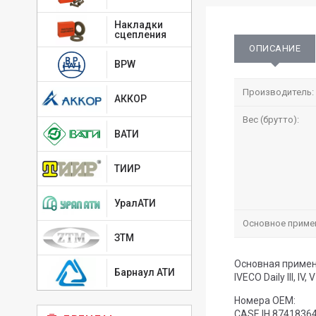
Накладки
сцепления
ОПИСАНИЕ
BPW
Производитель:
АККОР
Вес (брутто):
ВАТИ
ТИИР
УралАТИ
Основное приме
ЗТМ
Основная примен
Барнаул АТИ
IVECO Daily III, IV, 
Номера OEM:
CASE IH 8741836