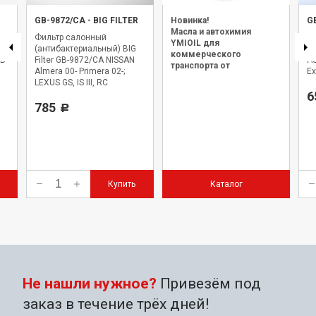
GB-9872/CA
-
BIG FILTER
Новинка!
G
Масла и автохимия
Фильтр салонный
Фи
YMIOIL для
(антибактериальный) BIG
GB
коммерческого
B-
Filter GB-9872/CA NISSAN
AU
транспорта от
Almera 00- Primera 02-;
E
официального дилера.
LEXUS GS, IS III, RC
6
785
Р
Купить
Каталог
Не нашли нужное?
Привезём под
заказ в течение трёх дней!