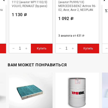
1112 (аналог WP11102/3)
(аналог PU999/1X)
WK
VOLVO, RENAULT (by-pass)
MERCEDES-BENZ Actros 96-
ra
02, Axor, Axor 2, NEOPLAN
1
1 130
Starliner
Р
1 092
Р
3 аналога
от 431
Р
Купить
Купить
ВАМ МОЖЕТ ПОНРАВИТЬСЯ