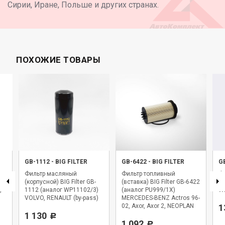
Сирии, Иране, Польше и других странах.
ПОХОЖИЕ ТОВАРЫ
GB-1112
-
BIG FILTER
GB-6422
-
BIG FILTER
G
Фильтр масляный
Фильтр топливный
Фи
,
(корпусной) BIG Filter GB-
(вставка) BIG Filter GB-6422
BI
,
1112 (аналог WP11102/3)
(аналог PU999/1X)
WK
VOLVO, RENAULT (by-pass)
MERCEDES-BENZ Actros 96-
02, Axor, Axor 2, NEOPLAN
1
1 130
Starliner
Р
1 092
Р