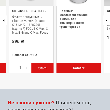
GB-9320PL
-
BIG FILTER
Новинка!
G
Масла и автохимия
Фильтр воздушный BIG
Ф
YMIOIL для
Filter GB-9320PL (аналог
Fi
коммерческого
o
C16134/2, 1848220)
C3
транспорта от
(круглый) FOCUS C-Max, C-
3.
официального дилера.
Max II, Grand C-Max, Focus
II, Focus III, Kuga; MAZDA 3,
1
5; VOLVO C30, C70 II, S40 II,
896
Р
V50
1 аналог
от 751
Р
Купить
Каталог
Не нашли нужное?
Привезём под
заказ в течение трёх дней!