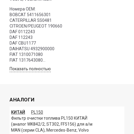
Номера OEM:
BOBCAT 5411656301
CATERPILLAR 5S0481
CITROEN/PEUGEOT 190660
DAF 0112243
DAF 112243
DAF CBU1177
DAIHATSU 4932900000
FIAT 1310071080
FIAT 1317643080
FIAT 1902138
Показать полностью
FIAT 1930010
FIAT 2133558
FIAT 4465121
FIAT 4764725
FIAT 4792138
АНАЛОГИ
FIAT 4795601
FIAT 5951661
FIAT 5962400
КИТАЙ
PL150
FIAT 68127177
Фильтр очистки топлива PL150 КИТАЙ
FIAT 71736113
(аналог WK842/2, ST302, FF5156) для а/м
FIAT 8827287
MAN (серии CLA), Mercedes-Benz, Volvo
FIAT 9936891