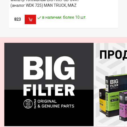
IVECO 02133558
(аналог WDK 725) MAN TRUCK, MAZ
IVECO 04764725
IVECO 04792138
в наличии: более 10 шт.
IVECO 1902138
823
IVECO 1930010
IVECO 2133558
IVECO 4764725
IVECO 479