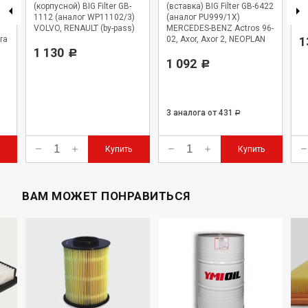
(корпусной) BIG Filter GB-
(вставка) BIG Filter GB-6422
BI
1112 (аналог WP11102/3)
(аналог PU999/1X)
WK
VOLVO, RENAULT (by-pass)
MERCEDES-BENZ Actros 96-
ra
02, Axor, Axor 2, NEOPLAN
1
1 130
Starliner
Р
1 092
Р
3 аналога
от 431
Р
Купить
Купить
ВАМ МОЖЕТ ПОНРАВИТЬСЯ