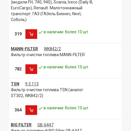
(модели FH, 740, 940), Scania, Iveco (Daily III,
FORD 0450133003
EuroCargo), Renault. Малотоннажный
FORD 11457434058
транспорт: ГАЗ (ГАЗель Бизнес, Next,
FORD 11457434105
Соболь)
FORD 5008876
FORD 5010462
в наличии: более 10 шт.
FORD 5012582
319
FORD 5020403
FORD 6135130
MANN-FILTER
WK842/2
FORD 87840509
Фильтр очистки топлива MANN-FILTER
FORD A810X9150CA
FORD F0NN9176BA
FORD T81DC9150BA
в наличии: более 10 шт.
782
GAZ 201117010
GAZ 245111701020
GAZ 253056
TSN
9.3.113
GAZ 25305611
Фильтр очистки топлива TSN (аналог
GENERAL MOTORS 6439304
ST302, WK842/2)
GENERAL MOTORS 93156288
GENERAL MOTORS 93183042
в наличии: более 10 шт.
364
IVECO 01902138
IVECO 01909137
IVECO 01909142
BIG FILTER
GB-6447
IVECO 01930010
Фильтр топливный BIG Filter GB-6447