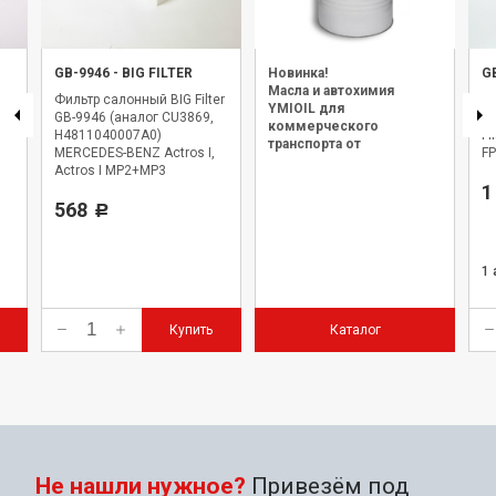
GB-9946
-
BIG FILTER
Новинка!
G
Масла и автохимия
Фильтр салонный BIG Filter
Ф
YMIOIL для
GB-9946 (аналог CU3869,
(а
коммерческого
H4811040007A0)
Fi
транспорта от
MERCEDES-BENZ Actros I,
FP
официального дилера.
Actros I MP2+MP3
1
568
Р
1
Купить
Каталог
Не нашли нужное?
Привезём под