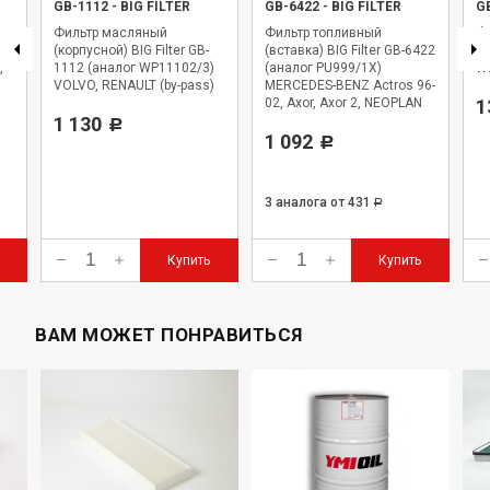
GB-1112
-
BIG FILTER
GB-6422
-
BIG FILTER
G
Фильтр масляный
Фильтр топливный
Фи
,
(корпусной) BIG Filter GB-
(вставка) BIG Filter GB-6422
BI
,
1112 (аналог WP11102/3)
(аналог PU999/1X)
WK
VOLVO, RENAULT (by-pass)
MERCEDES-BENZ Actros 96-
02, Axor, Axor 2, NEOPLAN
1
1 130
Starliner
Р
1 092
Р
3 аналога
от 431
Р
Купить
Купить
ВАМ МОЖЕТ ПОНРАВИТЬСЯ