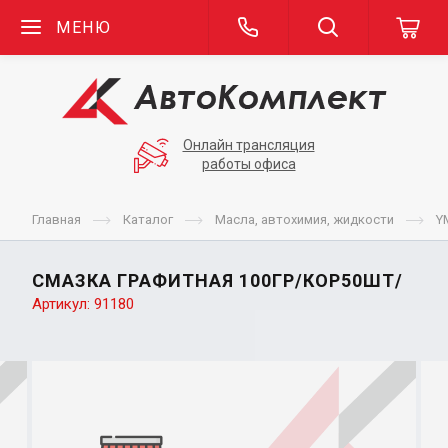
МЕНЮ
Онлайн трансляция
работы офиса
Главная
Каталог
Масла, автохимия, жидкости
Y
СМАЗКА ГРАФИТНАЯ 100ГР/КОР50ШТ/
Артикул:
91180