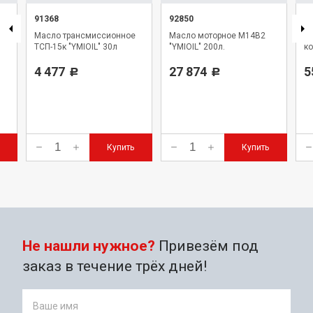
91368
92850
9
Масло трансмиссионное
Масло моторное М14В2
См
ТСП-15к "YMIOIL" 30л
"YMIOIL" 200л.
ко
4 477
27 874
5
Р
Р
Купить
Купить
Не нашли нужное?
Привезём под
заказ в течение трёх дней!
Ваше имя