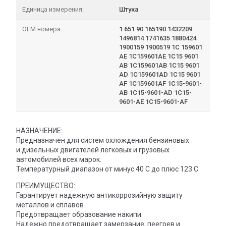
Единица измерения:
Штука
OEM номера:
1 651 90 165190 1432209
1496814 1741635 1880424
1900159 1900519 1C 159601
AE 1C159601AE 1C15 9601
AB 1C159601AB 1C15 9601
AD 1C159601AD 1C15 9601
AF 1C159601AF 1C15-9601-
AB 1C15-9601-AD 1C15-
9601-AE 1C15-9601-AF
НАЗНАЧЕНИЕ:
Предназначен для систем охлождения бензиновых
и дизельных двигателей легковых и грузовых
автомобилей всех марок.
Температурный диапазон от минус 40 С до плюс 123 С
ПРЕИМУЩЕСТВО:
Гарантирует надежную антикоррозийную защиту
металлов и сплавов
Предотвращает образование накипи.
Надежно предотвращает замерзание, пеегрев и