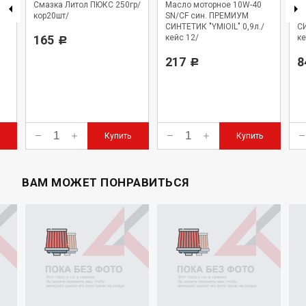
е
Смазка Литол ПЮКС 250гр/
Масло моторное 10W-40
М
3/
кор20шт/
SN/CF син. ПРЕМИУМ
S
СИНТЕТИК "YMIOIL" 0,9л./
СИ
165
кейс 12/
ке
Р
217
8
Р
Купить
Купить
ВАМ МОЖЕТ ПОНРАВИТЬСЯ