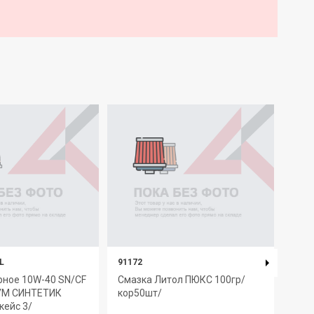
L
91172
9837
рное 10W-40 SN/CF
Смазка Литол ПЮКС 100гр/
Мас
УМ СИНТЕТИК
кор50шт/
син
/кейс 3/
"YMI