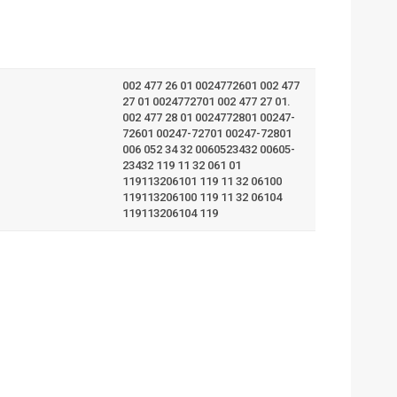
002 477 26 01 0024772601 002 477
27 01 0024772701 002 477 27 01.
002 477 28 01 0024772801 00247-
72601 00247-72701 00247-72801
006 052 34 32 0060523432 00605-
23432 119 11 32 061 01
119113206101 119 11 32 06100
119113206100 119 11 32 06104
119113206104 119