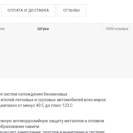
ОПЛАТА И ДОСТАВКА
ОТЗЫВЫ
ия:
Штука
OEM номера:
я систем охлождения бензиновых
ателей легковых и грузовых автомобилей всех марок.
апазон от минус 40 С до плюс 123 С
:
ежную антикоррозийную защиту металлов и сплавов
бразование накипи.
ращает замерзание, пеегрев и выкипание в системе