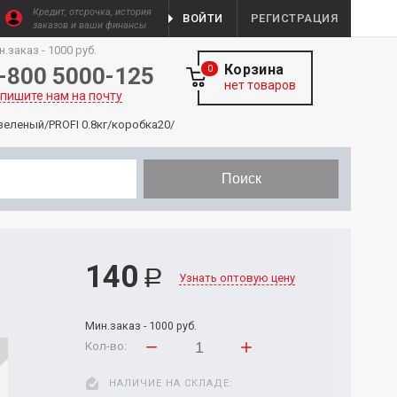
Кредит, отсрочка, история
ВОЙТИ
РЕГИСТРАЦИЯ
заказов и ваши финансы
н.заказ - 1000 руб.
Корзина
-800 5000-125
0
нет товаров
пишите нам на почту
зеленый/PROFI 0.8кг/коробка20/
Поиск
140
Р
Узнать оптовую цену
Мин.заказ - 1000 руб.
Кол-во:
НАЛИЧИЕ НА СКЛАДЕ: