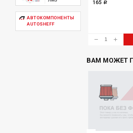
478
165
Р
Р
АВТОКОМПОНЕНТЫ
AUTOSHEFF
ь
Купить
ВАМ МОЖЕТ 