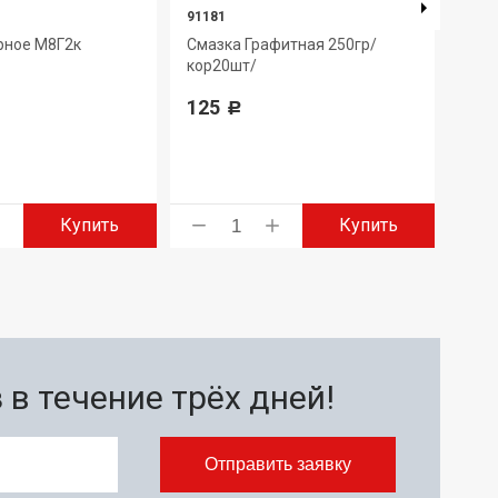
91181
9136
рное М8Г2к
Смазка Графитная 250гр/
Мас
.
кор20шт/
ТСП-
125
1 3
Р
Купить
Купить
в течение трёх дней!