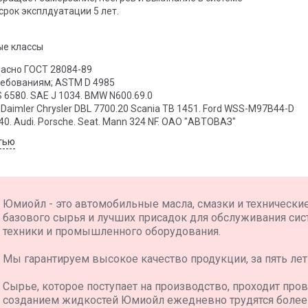
рок эксплдуатации 5 лет.
ые классы
ласно ГОСТ 28084-89
ребованиям; ASTM D 4985
D 3306 D 4556? BS 6580. SAE J 1034. BMW N600.69.0
 Daimler Chrysler DBL 7700.20 Scania TB 1451. Ford WSS-M97B44-D
40. Audi. Porsche. Seat. Mann 324 NF. ОАО "АВТОВАЗ"
тью
Юмиойл - это автомобильные масла, смазки и технически
базового сырья и лучших присадок для обслуживания сис
техники и промышленного оборудования.
Мы гарантируем высокое качество продукции, за пять лет
Сырье, которое поступает на производство, проходит пров
созданием жидкостей Юмиойл ежедневно трудятся более 