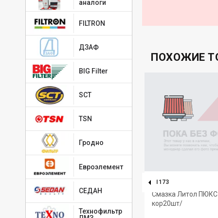
аналоги
FILTRON
ДЗАФ
ПОХОЖИЕ Т
BIG Filter
SCT
TSN
Гродно
Евроэлемент
91365
91173
СЕДАН
Масло трансмиссионное
Смазка Литол ПЮКС
ТСП-15к "YMIOIL" 4л/кейс3/
кор20шт/
Технофильтр
ЛМЗ