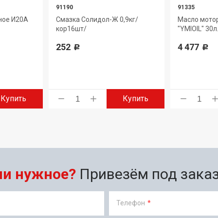
91190
91335
ное И20А
Смазка Солидол-Ж 0,9кг/
Масло мото
кор16шт/
"YMIOIL" 30л
252
4 477
Р
Р
Купить
Купить
ли нужное?
Привезём под заказ 
Телефон
*