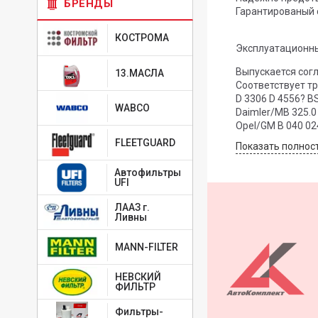
БРЕНДЫ
Гарантированый с
КОСТРОМА
Эксплуатационн
Выпускается сог
13.МАСЛА
Соответствует т
WABCO
Daimler/MB 325.0
Opel/GM B 040 02
FLEETGUARD
Показать полнос
Автофильтры
UFI
ЛААЗ г.
Ливны
MANN-FILTER
НЕВСКИЙ
ФИЛЬТР
Фильтры-