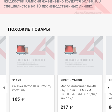
жидкостей Юмиойл ежедневно трудятся более 100
специалистов на 10 производственных линиях.
ПОХОЖИЕ ТОВАРЫ
91173
98375
-
YMIOIL
9
е
Смазка Литол ПЮКС 250гр/
Масло моторное 10W-40
М
3/
кор20шт/
SN/CF син. ПРЕМИУМ
S
СИНТЕТИК "YMIOIL" 0,9л./
СИ
165
кейс 12/
ке
Р
217
8
Р