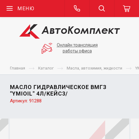
МЕНЮ
Онлайн трансляция
работы офиса
Главная
Каталог
Масла, автохимия, жидкости
Y
МАСЛО ГИДРАВЛИЧЕСКОЕ ВМГЗ
"YMIOIL" 4Л/КЕЙС3/
Артикул:
91288