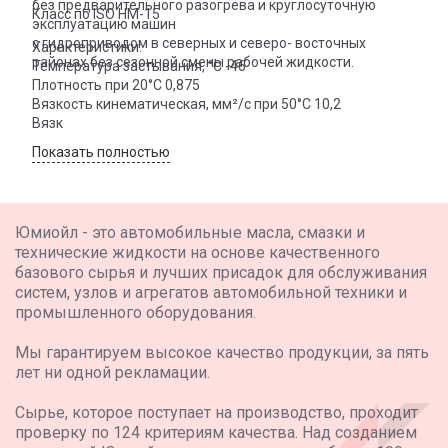
без предварительного разогрева и круглосуточную
Класс по ISO HM-15
эксплуатацию машин
с гидроприводом в северных и северо- восточных
Характеристики:
районах без сезонной смены рабочей жидкости.
Температура застывания, °С -46
Плотность при 20°С 0,875
Вязкость кинематическая, мм²/с при 50°С 10,2
Вязк
Показать полностью
Юмиойл - это автомобильные масла, смазки и
технические жидкости на основе качественного
базового сырья и лучших присадок для обслуживания
систем, узлов и агрегатов автомобильной техники и
промышленного оборудования.
Мы гарантируем высокое качество продукции, за пять
лет ни одной рекламации.
Сырье, которое поступает на производство, проходит
проверку по 124 критериям качества. Над созданием