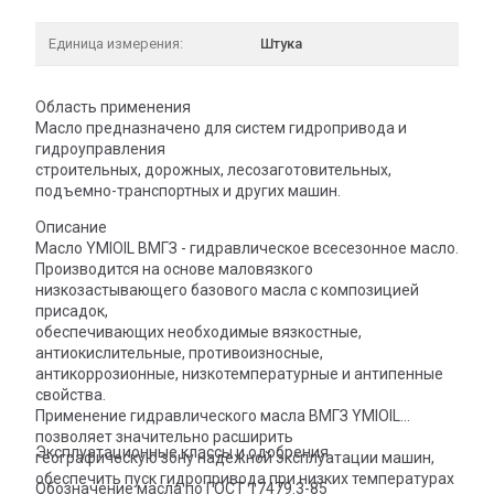
Единица измерения:
Штука
Область применения
Масло предназначено для систем гидропривода и
гидроуправления
строительных, дорожных, лесозаготовительных,
подъемно-транспортных и других машин.
Описание
Масло YMIOIL ВМГЗ - гидравлическое всесезонное масло.
Производится на основе маловязкого
низкозастывающего базового масла с композицией
присадок,
обеспечивающих необходимые вязкостные,
антиокислительные, противоизносные,
антикоррозионные, низкотемпературные и антипенные
свойства.
Применение гидравлического масла ВМГЗ YMIOIL
позволяет значительно расширить
Эксплуатационные классы и одобрения
географическую зону надежной эксплуатации машин,
обеспечить пуск гидропривода при низких температурах
Обозначение масла по ГОСТ 17479.3-85