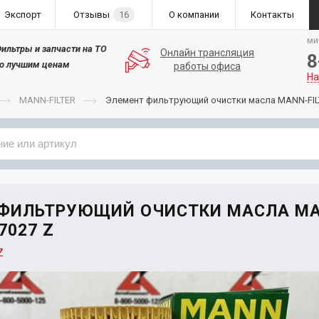
Экспорт
Отзывы
16
О компании
Контакты
ми
ильтры и запчасти на ТО
Онлайн трансляция
8
о лучшим ценам
работы офиса
На
MANN-FILTER
Элемент фильтрующий очистки масла MANN-FIL
Применяемость
Бренд
 ФИЛЬТРУЮЩИЙ ОЧИСТКИ МАСЛА MA
 7027 Z
Z