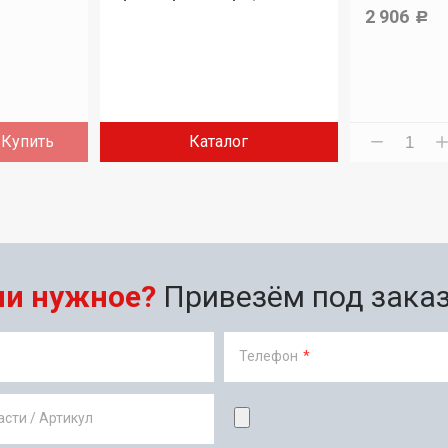
дилера.
2 906
Р
Купить
Каталог
ли нужное?
Привезём под заказ 
Телефон
*
сти / Артикул