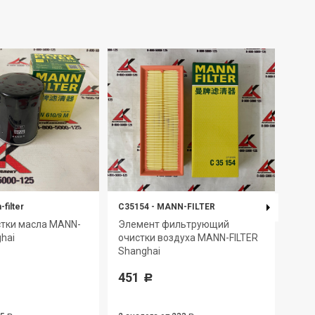
filter
C35154
-
MANN-FILTER
W712
стки масла MANN-
Элемент фильтрующий
Фил
ghai
очистки воздуха MANN-FILTER
FILT
Shanghai
396
451
Р