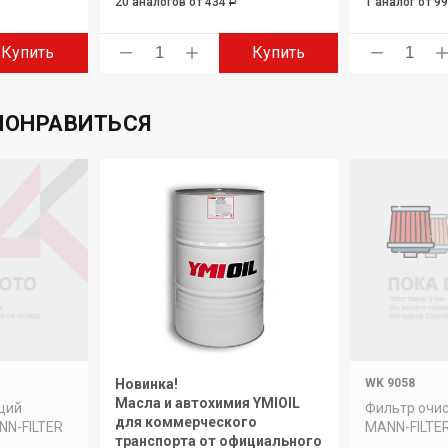
20 аналогов
от 434
1 аналог
от 9
Р
Купить
Купить
ПОНРАВИТЬСЯ
Новинка!
WK 9058
Масла и автохимия YMIOIL
щий
Фильтр очис
для коммерческого
NN-FILTER
MANN-FILTE
транспорта от официального