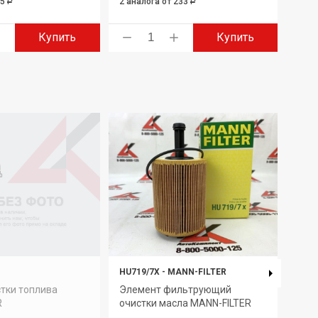
95
2 аналога
от 233
3 ан
Р
Р
Купить
Купить
HU719/7X
-
MANN-FILTER
PU 8
тки топлива
Элемент фильтрующий
Эле
R
очистки масла MANN-FILTER
очис