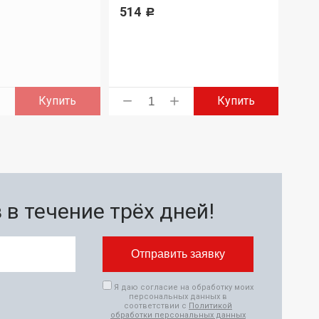
514
2 7
Р
Купить
Купить
в течение трёх дней!
Я даю согласие на обработку моих
персональных данных в
соответствии с
Политикой
обработки персональных данных