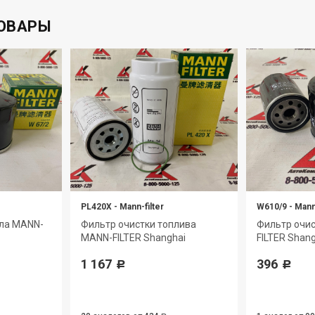
ОВАРЫ
PL420X
-
Mann-filter
W610/9
-
Mann-
сла MANN-
Фильтр очистки топлива
Фильтр очи
MANN-FILTER Shanghai
FILTER Shan
1 167
396
Р
Р