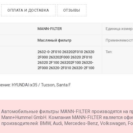
ОПЛАТА И ДОСТАВКА
ОТЗЫВЫ
MANN-FILTER
Единица измер
Масляный фильтр
Применяемост
2632-0-2F010 263202F010 26320
Тип:
2F000 263202F000 26320 2F010
26320 2F100 263202F100 26320-
2F000 26320-2F010 26320-2F100
ние: HYUNDAI ix35 / Tucson, Santa F
Автомобильные фильтры MANN-FILTER производятся на п
Mann+Hummel GmbH. Компания MANN-FILTER является оф
производителей: BMW, Audi, Mercedes-Benz, Volkswagen, For