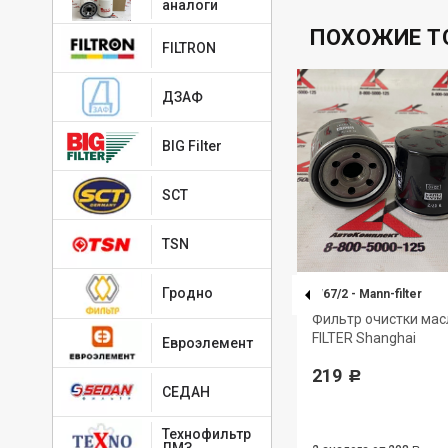
аналоги
ПОХОЖИЕ Т
FILTRON
ДЗАФ
BIG Filter
SCT
TSN
Гродно
PU855X
-
MANN-FILTER
W67/2
-
Mann-filter
N-
Элемент фильтрующий
Фильтр очистки ма
очистки топлива MANN-FILTER
FILTER Shanghai
Евроэлемент
1 286
219
Р
Р
СЕДАН
Технофильтр
ЛМЗ