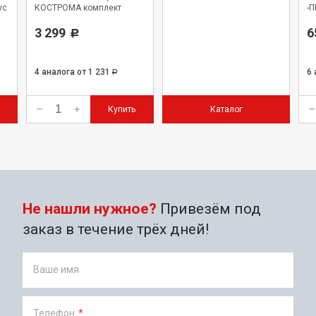
ус
КОСТРОМА комплект
-
12
3 299
6
Р
4 аналога
от 1 231
6
Р
Купить
Каталог
Не нашли нужное?
Привезём под
заказ в течение трёх дней!
Ваше имя
Телефон
*