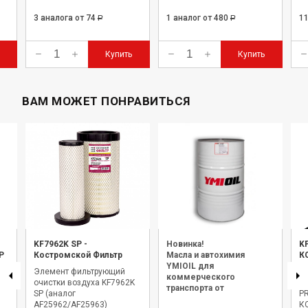
3 аналога
от 74
1 аналог
от 480
1
Р
Р
Купить
Купить
ВАМ МОЖЕТ ПОНРАВИТЬСЯ
KF7962K SP
-
Новинка!
K
Р
Костромской Фильтр
Масла и автохимия
К
YMIOIL для
Элемент фильтрующий
Э
коммерческого
очистки воздуха KF7962K
оч
транспорта от
)
SP (аналог
PR
официального дилера.
AF25962/AF25963)
К