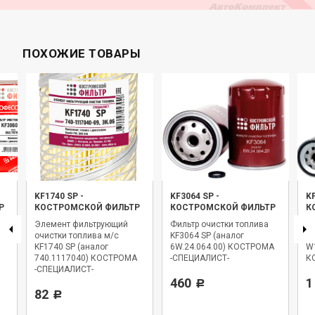
ПОХОЖИЕ ТОВАРЫ
KF1740 SP
-
KF3064 SP
-
K
Р
КОСТРОМСКОЙ ФИЛЬТР
КОСТРОМСКОЙ ФИЛЬТР
К
Элемент фильтрующий
Фильтр очистки топлива
Фи
очистки топлива м/с
KF3064 SP (аналог
KF
KF1740 SP (аналог
6W.24.064.00) КОСТРОМА
W
740.1117040) КОСТРОМА
-СПЕЦИАЛИСТ-
К
-СПЕЦИАЛИСТ-
460
1
Р
82
Р