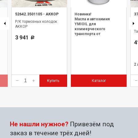
52642.3501105
-
АККОР
Новинка!
3
Масла и автохимия
Р/К тормозных колодок
Н
YMIOIL для
АККОР
(с
коммерческого
Т
транспорта от
3 941
Р
официального дилера.
4
2
Купить
Каталог
Не нашли нужное?
Привезём под
заказ в течение трёх дней!