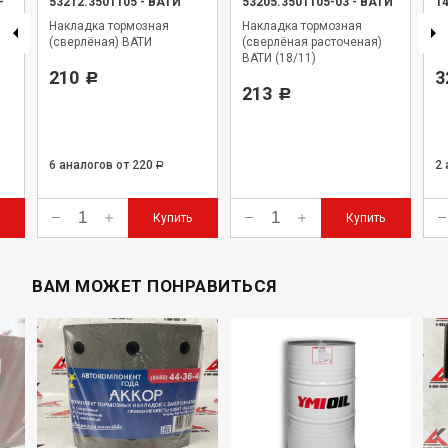
-
53212.3501105
-
ВАТИ
53205.3501105-03
-
ВАТИ
1
Накладка тормозная
Накладка тормозная
Н
(сверлёная) ВАТИ
(сверлёная расточеная)
Ур
ВАТИ (18/11)
210
3
Р
213
Р
6 аналогов
от 220
2
Р
Купить
Купить
ВАМ МОЖЕТ ПОНРАВИТЬСЯ