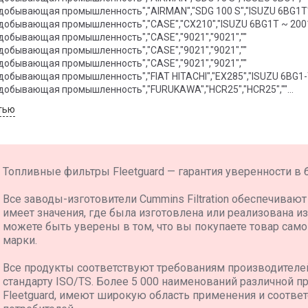
добывающая промышленность","AIRMAN","SDG 100 S","ISUZU 6BG1T"
добывающая промышленность","CASE","CX210","ISUZU 6BG1T ~ 2001
добывающая промышленность","CASE","9021","9021",""
добывающая промышленность","CASE","9021","9021",""
добывающая промышленность","CASE","9021","9021",""
добывающая промышленность","FIAT HITACHI","EX285","ISUZU 6BG1-
 добывающая промышленность","FURUKAWA","HCR25","HCR25",""
 добывающая промышленность","FURUKAWA","HCR9-ED"," ~ 2008",""
тью
добывающая промышленность","HITACHI","EX285","ISUZU 6BG1-TRA06 
добывающая промышленность","HITACHI","EG70R","EG70R","
Топливные фильтры Fleetguard — гарантия уверенности в 
Все заводы-изготовители Cummins Filtration обеспечиваю
имеет значения, где была изготовлена или реализована изд
можете быть уверены в том, что вы покупаете товар са
марки.
Все продукты соответствуют требованиям производителе
стандарту ISO/TS. Более 5 000 наименований различной 
Fleetguard, имеют широкую область применения и соотв