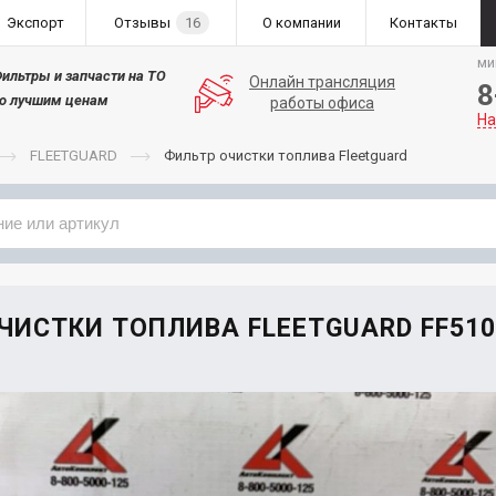
Экспорт
Отзывы
16
О компании
Контакты
ми
ильтры и запчасти на ТО
Онлайн трансляция
8
о лучшим ценам
работы офиса
На
FLEETGUARD
Фильтр очистки топлива Fleetguard
Применяемость
Бренд
ЧИСТКИ ТОПЛИВА FLEETGUARD FF510