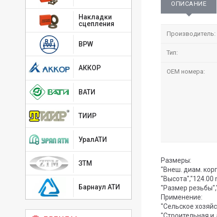
ОПИСАНИЕ
Накладки
сцепления
Производитель:
BPW
Тип:
АККОР
OEM номера:
ВАТИ
ТИИР
УралАТИ
Размеры:
ЗТМ
"Внеш. диам. кор
"Высота","124.00
Барнаул АТИ
"Размер резьбы",
Применение:
"Сельское хозяйст
"Строительная и 