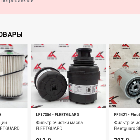
потребителей.
ОВАРЫ
D
LF17356
-
FLEETGUARD
FF5421
-
Flee
щий
Фильтр очистки масла
Фильтр очис
LEETGUARD
FLEETGUARD
Fleetguard S