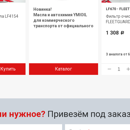
Новинка!
LF670
-
FLEE
Масла и автохимия YMIOIL
ла LF4154
Фильтр очис
для коммерческого
FLEETGUAR
транспорта от официального
дилера.
1 308
Р
3 аналога
от 
Купить
Каталог
ли нужное?
Привезём под заказ 