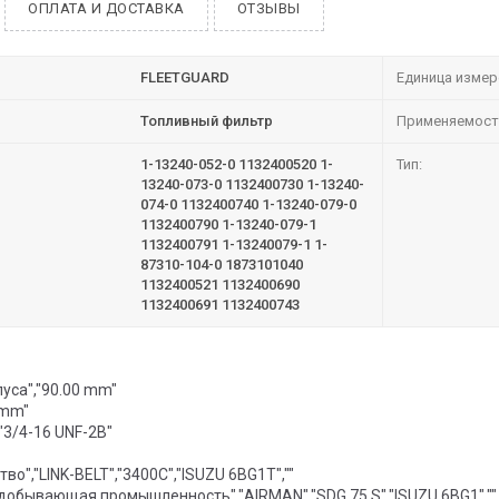
ОПЛАТА И ДОСТАВКА
ОТЗЫВЫ
FLEETGUARD
Единица измер
Топливный фильтр
Применяемост
1-13240-052-0 1132400520 1-
Тип:
13240-073-0 1132400730 1-13240-
074-0 1132400740 1-13240-079-0
1132400790 1-13240-079-1
1132400791 1-13240079-1 1-
87310-104-0 1873101040
1132400521 1132400690
1132400691 1132400743
пуса","90.00 mm"
 mm"
"3/4-16 UNF-2B"
во","LINK-BELT","3400C","ISUZU 6BG1T",""
добывающая промышленность","AIRMAN","SDG 75 S","ISUZU 6BG1",""