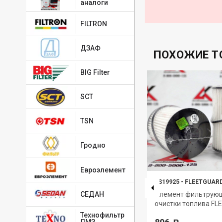
аналоги
FILTRON
ДЗАФ
ПОХОЖИЕ Т
BIG Filter
SCT
TSN
Гродно
Евроэлемент
LF3829
-
FLEETGUARD
FS19925
-
FLEETGUAR
Фильтр очистки масла
Элемент фильтрую
СЕДАН
Fleetguard
очистки топлива F
Технофильтр
ЛМЗ