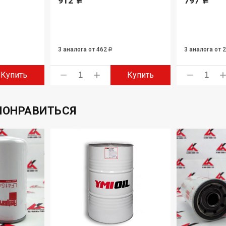
912
797
Р
Р
3 аналога
от 462
3 аналога
от 
Р
Купить
Купить
ПОНРАВИТЬСЯ