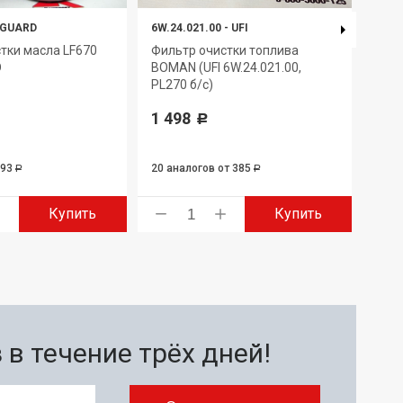
TGUARD
6W.24.021.00
-
UFI
FS19
тки масла LF670
Фильтр очистки топлива
Эле
D
BOMAN (UFI 6W.24.021.00,
очис
PL270 б/с)
1 3
1 498
Р
693
20 аналогов
от 385
1 ан
Р
Р
Купить
Купить
в течение трёх дней!