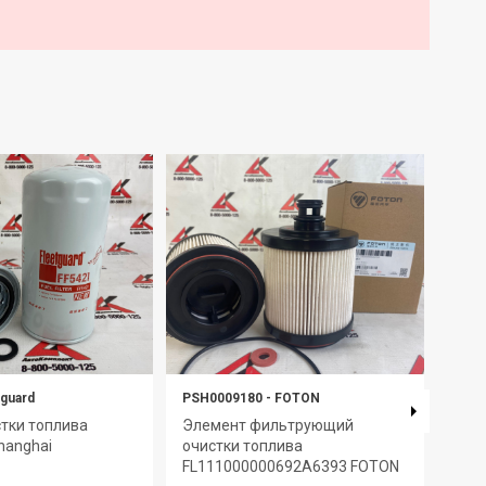
tguard
PSH0009180
-
FOTON
FF57
тки топлива
Элемент фильтрующий
Филь
hanghai
очистки топлива
FLE
FL111000000692A6393 FOTON