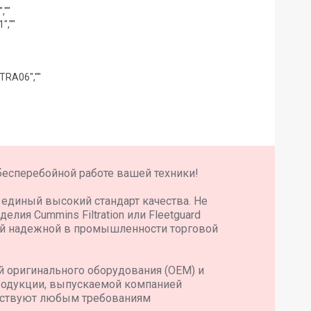
,""
",""
TRA06",""
TIER 2",""
бесперебойной работе вашей техники!
т единый высокий стандарт качества. Не
елия Cummins Filtration или Fleetguard
мой надежной в промышленности торговой
й оригинального оборудования (OEM) и
продукции, выпускаемой компанией
етствуют любым требованиям