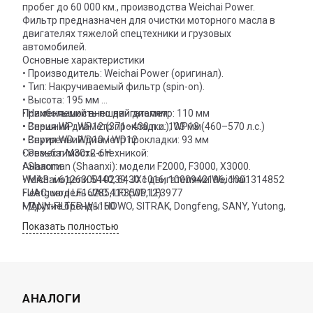
пробег до 60 000 км., производства Weichai Power.
Фильтр предназначен для очистки моторного масла в
двигателях тяжелой спецтехники и грузовых
автомобилей.
Основные характеристики
• Производитель: Weichai Power (оригинал).
• Тип: Накручиваемый фильтр (spin-on).
• Высота: 195 мм
• Наибольший внешний диаметр: 110 мм
Применяемость по двигателям:
• Внешний диаметр прокладки: 103 мм
• Серия WP: WP12 (371–430 л.с.), WP13 (460–570 л.с.)
• Внутренний диаметр прокладки: 93 мм
• Серия WD: WD10 / WD12
• Резьба: M30x2-6H
Совместимость с техникой:
Аналоги
• Shacman (Shaanxi): модели F2000, F3000, X3000.
Weichai 612630010239, JX1016, 1000942196, 1001314852
• МАЗ: модели 5440, 6430 с двигателями Weichai.
Fleetguard LF16285, LF3506, LF3977
• JAC: модель JAC 410 (WP12)
MANN-FILTER W1160
• Другие бренды: HOWO, SITRAK, Dongfeng, SANY, Yutong,
BIG Filter GB-169
Показать полностью
Sinotruk VG1246070031
Donaldson R010077, P550945
DIFA 5148
ROPA 302008
АНАЛОГИ