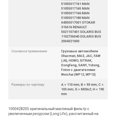
51055017161 MAN
51055017165 MAN
51055017166 MAN
51055017180 MAN
64055017001 OTOKAR
315616 RENAULT
5021107401 SOLARIS BUS
1102736040 SOLARIS BUS
2004321000
Основное применение:
Грузовые автомобили
Shacman, МАЗ, JAC, FAW
(J6), HOWO, SITRAK,
Dongfeng, SANY, Yutong,
Foton с двигателями
Weichai (WP12, WP13)
Размеры по чертежу:
A = 110 mm; B = 93 mm; C =
103 mm; G = M30x2; H = 195
mm
1000428205 оригинальный масляный фильтр с
увеличенным ресурсом (Long Life), рассчитанный на