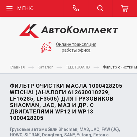
МЕНЮ
Онлайн трансляция
работы офиса
Главная
Каталог
FLEETGUARD
Фильтр очистки ма
ФИЛЬТР ОЧИСТКИ МАСЛА 1000428205
WEICHAI (АНАЛОГИ 612630010239,
LF16285, LF3506) ДЛЯ ГРУЗОВИКОВ
SHACMAN, JAC, МАЗ И ДР. С
ДВИГАТЕЛЯМИ WP12 И WP13
1000428205
Грузовые автомобили Shacman, МАЗ, JAC, FAW (J6),
HOWO, SITRAK, Dongfeng, SANY, Yutong, Foton с