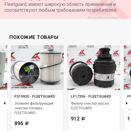
Fleetguard, имеют широкую область применения и
соответствуют любым требованиям потребителей.
ПОХОЖИЕ ТОВАРЫ
FS19925
-
FLEETGUARD
LF17356
-
FLEETGUARD
F
Элемент фильтрующий
Фильтр очистки масла
Фи
очистки топлива
FLEETGUARD
F
FLEETGUARD
912
1
Р
896
Р