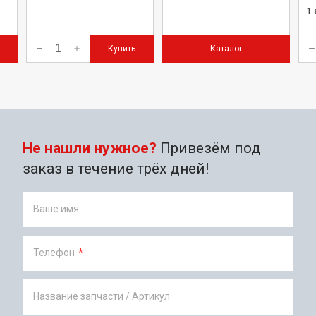
1
Купить
Каталог
Не нашли нужное?
Привезём под
заказ в течение трёх дней!
Ваше имя
Телефон
*
Название запчасти / Артикул