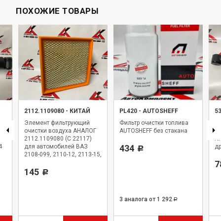
ПОХОЖИЕ ТОВАРЫ
2112.1109080
-
КИТАЙ
PL420
-
AUTOSHEFF
5
Элемент фильтрующий
Фильтр очистки топлива
Ам
очистки воздуха АНАЛОГ
AUTOSHEFF без стакана
5
2112.1109080 (C 22117)
КА
4
для автомобилей ВАЗ
434
др
Р
2108-099, 2110-12, 2113-15,
1117-19, 2170, ОКА 11116,
7
Niva Travel 2123, Datsun
145
Р
3 аналога
от 1 292
Р