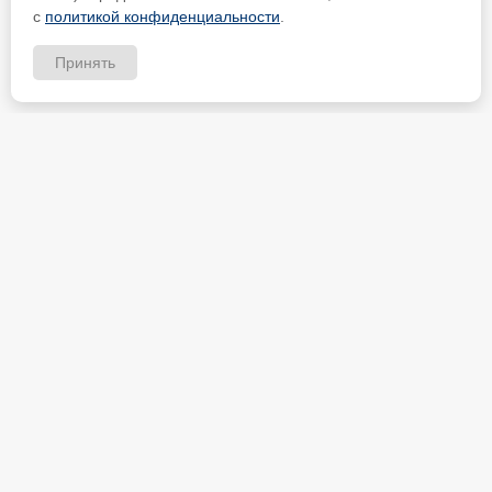
с
политикой конфиденциальности
.
Принять
ИП Петрищев Анатолий Анатольевич
ИНН 480700451184
Карта партнёра