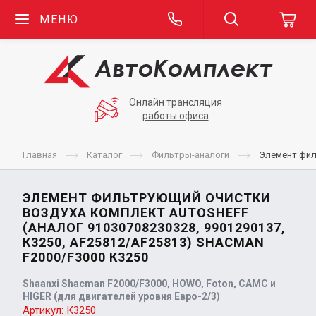
МЕНЮ
Онлайн трансляция
работы офиса
Главная
Каталог
Фильтры-аналоги
Элемент фил
ЭЛЕМЕНТ ФИЛЬТРУЮЩИЙ ОЧИСТКИ
ВОЗДУХА КОМПЛЕКТ AUTOSHEFF
(АНАЛОГ 91030708230328, 9901290137,
К3250, AF25812/AF25813) SHACMAN
F2000/F3000 К3250
Shaanxi Shacman F2000/F3000, HOWO, Foton, CAMC и
HIGER (для двигателей уровня Евро-2/3)
Артикул:
К3250