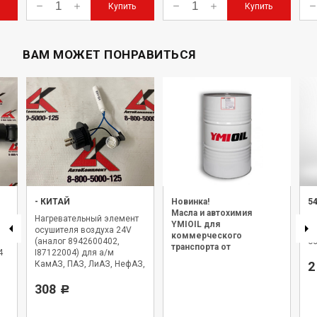
Купить
Купить
ВАМ МОЖЕТ ПОНРАВИТЬСЯ
-
КИТАЙ
Новинка!
5
Масла и автохимия
Нагревательный элемент
Э
YMIOIL для
осушителя воздуха 24V
о
коммерческого
(аналог 8942600402,
о
транспорта от
4
I87122004) для а/м
официального дилера.
КамАЗ, ПАЗ, ЛиАЗ, НефАЗ,
2
MAN, SCANIA, DAF, SETRA,
IVECO
308
Р