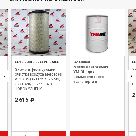
EE135500
-
ЕВРОЭЛЕМЕНТ
Новинка!
Е
Масла и автохимия
Элемент фильтрующий
Э
YMIOIL для
очистки воздуха Mercedes
оч
коммерческого
кт
ACTROS (аналог AF26242,
(а
транспорта от
C271320/3, C271340)
Н
официального дилера.
НОВОКУЗНЕЦК
2
2 616
Р