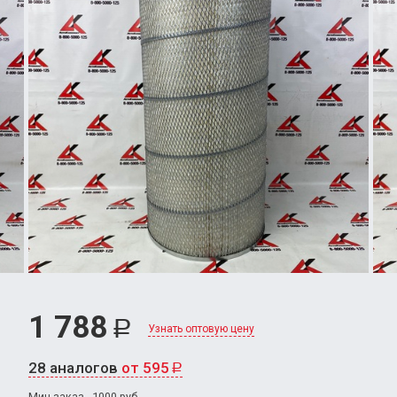
1 788
Р
Узнать оптовую цену
28 аналогов
от 595
Р
Мин.заказ - 1000 руб.