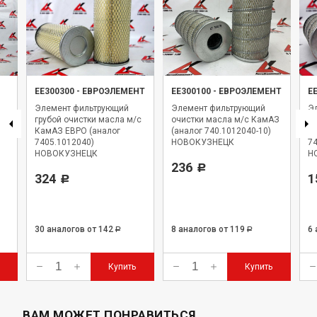
ЕЕ300300
-
ЕВРОЭЛЕМЕНТ
ЕЕ300100
-
ЕВРОЭЛЕМЕНТ
Е
Элемент фильтрующий
Элемент фильтрующий
Э
грубой очистки масла м/с
очистки масла м/с КамАЗ
оч
кт
КамАЗ ЕВРО (аналог
(аналог 740.1012040-10)
К
7405.1012040)
НОВОКУЗНЕЦК
74
НОВОКУЗНЕЦК
Н
236
Р
324
1
Р
30 аналогов
от 142
8 аналогов
от 119
6
Р
Р
Купить
Купить
ВАМ МОЖЕТ ПОНРАВИТЬСЯ