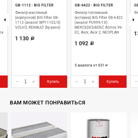
GB-1112
-
BIG FILTER
GB-6422
-
BIG FILTER
G
Фильтр масляный
Фильтр топливный
Фи
(корпусной) BIG Filter GB-
(вставка) BIG Filter GB-6422
BI
1112 (аналог WP11102/3)
(аналог PU999/1X)
WK
VOLVO, RENAULT (by-pass)
MERCEDES-BENZ Actros 96-
ra
02, Axor, Axor 2, NEOPLAN
1
1 130
Starliner
Р
1 092
Р
3 аналога
от 431
Р
Купить
Купить
ВАМ МОЖЕТ ПОНРАВИТЬСЯ