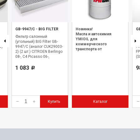
GB-9947/C
-
BIG FILTER
Новинка!
G
Масла и автохимия
Фильтр салонный
Ф
YMIOIL для
(угольный) BIG Filter GB-
(а
коммерческого
5)
9947/C (аналог CUK29003-
Fi
транспорта от
2) (2 шт.) CITROEN Berlingo
FP
официального дилера.
08-, C4 Picasso 06-,
(S
PEUGEOT 3008 09-, 5008
J
09-
1 083
MI
9
Р
Ou
cr
Купить
Каталог