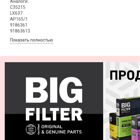
Аналоги:
C35215
LX637
AP165/1
9186361
91863613
Показать полностью