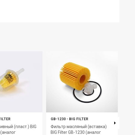
FILTER
GB-1230
-
BIG FILTER
GB-6
ивный (пласт.) BIG
Фильтр масляный (вставка)
Филь
7 (аналог
BIG Filter GB-1230 (аналог
GB-6