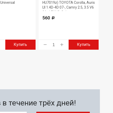
Universal
HU7019z) TOYOTA Corolla, Auris
330
I,II 1.4D-4D 07-, Camry 2.5, 3.5 V6
06-, LEXUS, Subaru
560
Р
Купить
Купить
в течение трёх дней!