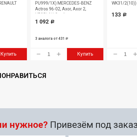
 RENAULT
PU999/1X) MERCEDES-BENZ
WK31/2(10)) 
Actros 96-02, Axor, Axor 2,
133
NEOPLAN Starliner
Р
1 092
Р
3 аналога
от 431
Р
Купить
Купить
ПОНРАВИТЬСЯ
ли нужное?
Привезём под заказ 