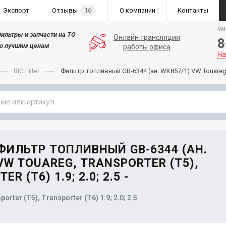
Экспорт
Отзывы
16
О компании
Контакты
ми
ильтры и запчасти на ТО
Онлайн трансляция
8
о лучшим ценам
работы офиса
На
BIG Filter
Фильтр топливный GB-6344 (ан. WK857/1) VW Touareg, Tra
Применяемость
Бренд
 ФИЛЬТР ТОПЛИВНЫЙ GB-6344 (АН.
VW TOUAREG, TRANSPORTER (T5),
R (T6) 1.9; 2.0; 2.5 -
orter (T5), Transporter (T6) 1.9; 2.0; 2.5