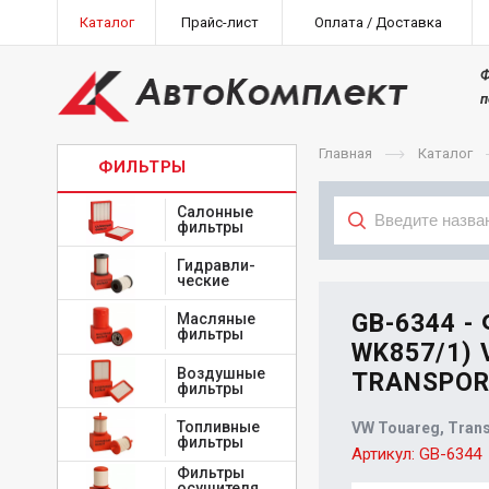
Каталог
Прайс-лист
Оплата / Доставка
Ф
п
Главная
Каталог
ФИЛЬТРЫ
Салонные
фильтры
Гидравли-
Тип
ческие
GB-6344 -
Масляные
фильтры
WK857/1) 
Воздушные
TRANSPORTE
фильтры
Топливные
VW Touareg, Transp
фильтры
Артикул:
GB-6344
Фильтры
осушителя