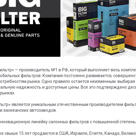
ильтр» — производитель №1 в РФ, который выполняет весь комплек
мобильных фильтров. Компания постоянно развивается, совершенс
требностям рынка. Одно правило остается неизменным: выбирая 
мальную надежность и доступные цены. Все это подтверждено дес
рынках.
льтр» является уникальным отечественным производителем фильтр
 и заокеанских автозаводов.
нновационную линейку салонных фильтров с повышенной степенью
 свыше 15 лет продаются в США, Израиле, Египте, Канаде, Велико