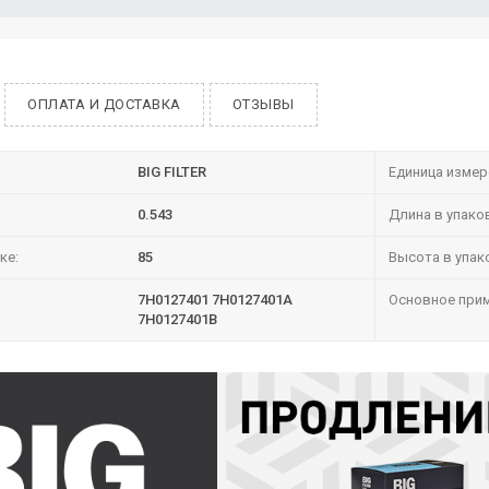
ОПЛАТА И ДОСТАВКА
ОТЗЫВЫ
BIG FILTER
Единица измер
0.543
Длина в упако
ке:
85
Высота в упак
7H0127401 7H0127401A
Основное прим
7H0127401B