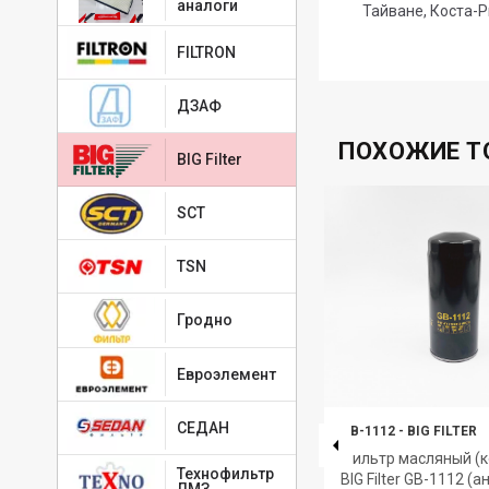
аналоги
Тайване, Коста-Р
FILTRON
ДЗАФ
ПОХОЖИЕ Т
BIG Filter
SCT
TSN
Гродно
Евроэлемент
СЕДАН
GB-9434M
-
BIG FILTER
GB-1112
-
BIG FILTER
й)
Фильтр воздушный BIG Filter
Фильтр масляный (к
Технофильтр
GB-9434M ГАЗ-2310, 23107,
BIG Filter GB-1112 (а
ЛМЗ