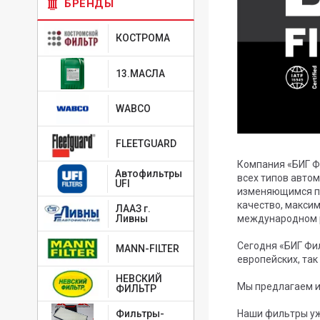
БРЕНДЫ
КОСТРОМА
13.МАСЛА
WABCO
FLEETGUARD
Компания «БИГ Ф
Автофильтры
всех типов авто
UFI
изменяющимся по
качество, макси
ЛААЗ г.
Ливны
международном 
Сегодня «БИГ Фи
MANN-FILTER
европейских, так
НЕВСКИЙ
Мы предлагаем и
ФИЛЬТР
Фильтры-
Наши фильтры уже