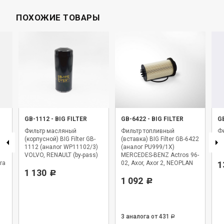
ПОХОЖИЕ ТОВАРЫ
GB-1112
-
BIG FILTER
GB-6422
-
BIG FILTER
G
Фильтр масляный
Фильтр топливный
Фи
(корпусной) BIG Filter GB-
(вставка) BIG Filter GB-6422
BI
1112 (аналог WP11102/3)
(аналог PU999/1X)
WK
VOLVO, RENAULT (by-pass)
MERCEDES-BENZ Actros 96-
ra
02, Axor, Axor 2, NEOPLAN
1
1 130
Starliner
Р
1 092
Р
3 аналога
от 431
Р