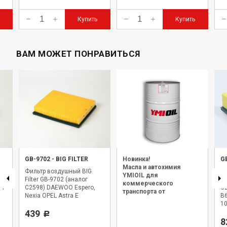
Купить
Купить
ВАМ МОЖЕТ ПОНРАВИТЬСЯ
GB-9702
-
BIG FILTER
Новинка!
G
Масла и автохимия
Фильтр воздушный BIG
Ф
YMIOIL для
Filter GB-9702 (аналог
Fi
коммерческого
.4
C2598) DAEWOO Espero,
C2
транспорта от
Nexia OPEL Astra E
B6
официального дилера.
10
439
Р
8