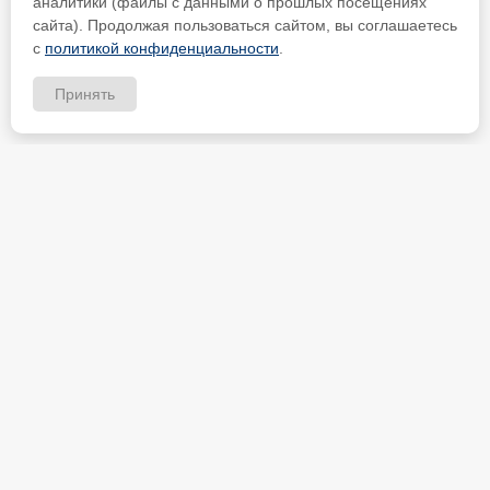
аналитики (файлы с данными о прошлых посещениях
сайта). Продолжая пользоваться сайтом, вы соглашаетесь
с
политикой конфиденциальности
.
Принять
ИП Петрищев Анатолий Анатольевич
ИНН 480700451184