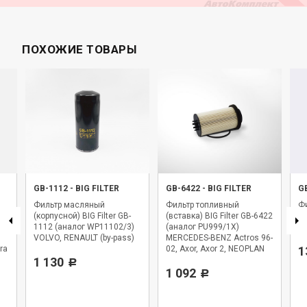
ПОХОЖИЕ ТОВАРЫ
GB-1112
-
BIG FILTER
GB-6422
-
BIG FILTER
G
Фильтр масляный
Фильтр топливный
Фи
(корпусной) BIG Filter GB-
(вставка) BIG Filter GB-6422
BI
1112 (аналог WP11102/3)
(аналог PU999/1X)
WK
VOLVO, RENAULT (by-pass)
MERCEDES-BENZ Actros 96-
ra
02, Axor, Axor 2, NEOPLAN
1
1 130
Starliner
Р
1 092
Р