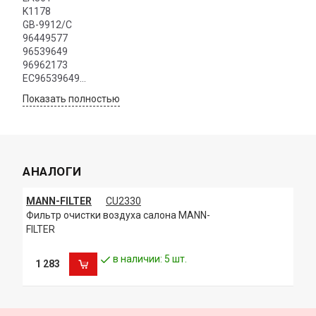
K1178
GB-9912/C
96449577
96539649
96962173
EC96539649
96449577
Показать полностью
96539649
96962173
EC96539649
АНАЛОГИ
MANN-FILTER
CU2330
Фильтр очистки воздуха салона MANN-
FILTER
в наличии: 5 шт.
1 283