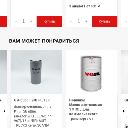
3 аналога
от 431
Р
Купить
Купить
ВАМ МОЖЕТ ПОНРАВИТЬСЯ
р
GB-6506
-
BIG FILTER
Новинка!
G
Масла и автохимия
Фильтр топливный BIG
Ф
YMIOIL для
Filter GB-6506
(в
коммерческого
(аналог.WK1080/6x,PP
(а
транспорта от
967)/16шт/RENAULT
официального дилера.
TRUCKS Kerax;SCANIA
5