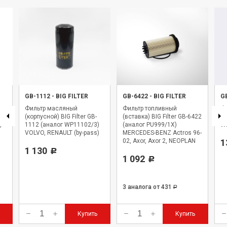
GB-1112
-
BIG FILTER
GB-6422
-
BIG FILTER
G
Фильтр масляный
Фильтр топливный
Фи
,
(корпусной) BIG Filter GB-
(вставка) BIG Filter GB-6422
BI
,
1112 (аналог WP11102/3)
(аналог PU999/1X)
WK
VOLVO, RENAULT (by-pass)
MERCEDES-BENZ Actros 96-
02, Axor, Axor 2, NEOPLAN
1
1 130
Starliner
Р
1 092
Р
3 аналога
от 431
Р
Купить
Купить