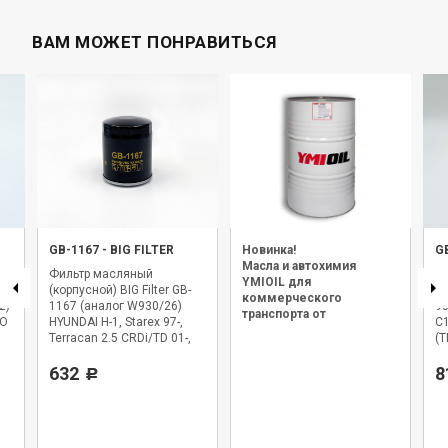
ВАМ МОЖЕТ ПОНРАВИТЬСЯ
GB-1167
-
BIG FILTER
Новинка!
G
Масла и автохимия
Фильтр масляный
Ф
YMIOIL для
(корпусной) BIG Filter GB-
(у
коммерческого
z)
1167 (аналог W930/26)
98
транспорта от
VO
HYUNDAI H-1, Starex 97-,
C1
официального дилера.
Terracan 2.5 CRDi/TD 01-,
(T
KIA Sorento I 02-
632
8
Р