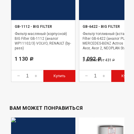
GB-1112
-
BIG FILTER
GB-6422
-
BIG FILTER
Фильтр масляный (корпусной)
Фильтр топливный (вставка) 
BIG Filter GB-1112 (аналог
Filter GB-6422 (аналог PU999/
WP11102/3) VOLVO, RENAULT (by-
MERCEDES-BENZ Actros 96-02
pass)
Axor, Axor 2, NEOPLAN Starline
1 130
1 092
Р
Р
3 аналога
от 431
Р
Купить
Купить
ВАМ МОЖЕТ ПОНРАВИТЬСЯ