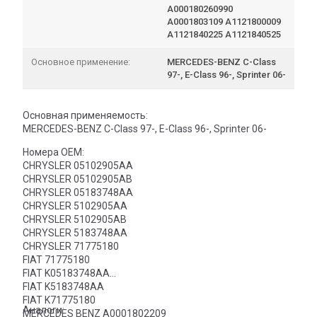
A000180260990
A0001803109 A1121800009
A1121840225 A1121840525
Основное применение:
MERCEDES-BENZ C-Class
97-, E-Class 96-, Sprinter 06-
Основная применяемость:
MERCEDES-BENZ C-Class 97-, E-Class 96-, Sprinter 06-
Номера OEM:
CHRYSLER 05102905AA
CHRYSLER 05102905AB
CHRYSLER 05183748AA
CHRYSLER 5102905AA
CHRYSLER 5102905AB
CHRYSLER 5183748AA
CHRYSLER 71775180
FIAT 71775180
FIAT K05183748AA
FIAT K5183748AA
FIAT K71775180
Аналоги:
MERCEDES BENZ A0001802209