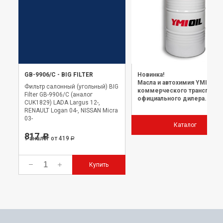
GB-9906/C
-
BIG FILTER
Новинка!
Масла и автохимия YMIOIL 
Фильтр салонный (угольный) BIG
коммерческого транспорта
Filter GB-9906/C (аналог
официального дилера.
CUK1829) LADA Largus 12-,
RENAULT Logan 04-, NISSAN Micra
03-
Каталог
817
Р
1 аналог
от 419
Р
Купить