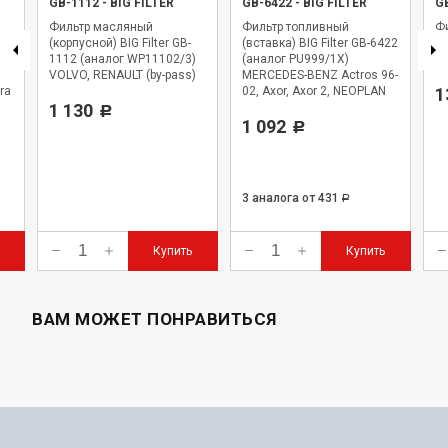
GB-1112
-
BIG FILTER
GB-6422
-
BIG FILTER
G
Фильтр масляный
Фильтр топливный
Фи
(корпусной) BIG Filter GB-
(вставка) BIG Filter GB-6422
BI
1112 (аналог WP11102/3)
(аналог PU999/1X)
WK
VOLVO, RENAULT (by-pass)
MERCEDES-BENZ Actros 96-
ra
02, Axor, Axor 2, NEOPLAN
1
1 130
Starliner
Р
1 092
Р
3 аналога
от 431
Р
Купить
Купить
ВАМ МОЖЕТ ПОНРАВИТЬСЯ