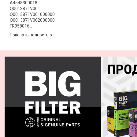
A4548300018
Q0013871V001
Q0013871V001000000
Q0013871V002000000
FR958016
MR958016
Показать полностью
MR958017
MZ690962
TS200003