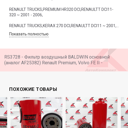
RENAULT TRUCKS,PREMIUM HR320 DCI,RENAULTT DCI11-
320 ~ 2001 - 2006,
RENAULT TRUCKS,KERAX 270 DCI,RENAULTT DCI11 ~ 2001,
Показать полностью
RENAULT TRUCKS,PREMIUM HD320 DCI,RENAULTT DCI11-
320 ~ 2001 - 2006,
RENAULT TRUCKS,KERAX 370 DXI,RENAULTT DXI11 EURO
RS3728 - Фильтр воздушный BALDWIN основной
4/5 ~ 2006,
(аналог AF25382) Renault Premium, Volvo FE II -
RENAULT TRUCKS,KERAX 320 DCI,RENAULTT DCI11 ~ 2001,
RENAULT TRUCKS,PREMIUM LANDER HL370 DXI,RENAULTT
DXI11 EURO 4/5 ~ 2006,
ПОХОЖИЕ ТОВАРЫ
RENAULT TRUCKS,PREMIUM LANDER HL270 DCI,RENAULTV
DCI6-270 ~ 2004,
RENAULT TRUCKS,PREMIUM HD370 DCI,RENAULTT DCI11-
370 ~ 2001 - 2006,