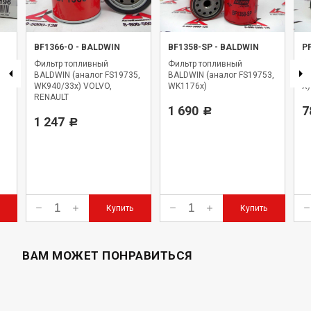
RENAULT TRUCKS,KERAX 420 DCI,RENAULTT DCI11 ~ 2001,
RENAULT TRUCKS,KERAX 440 DXI,RENAULTT DXI11 EURO
4/5 ~
BF1366-O
-
BALDWIN
BF1358-SP
-
BALDWIN
P
Фильтр топливный
Фильтр топливный
Ф
,
BALDWIN (аналог FS19735,
BALDWIN (аналог FS19753,
BA
WK940/33x) VOLVO,
WK1176x)
X)
RENAULT
1 690
7
Р
1 247
Р
Купить
Купить
ВАМ МОЖЕТ ПОНРАВИТЬСЯ