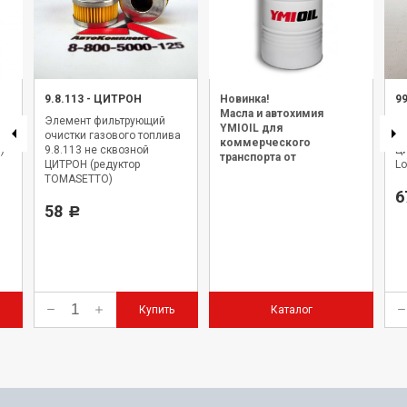
9.8.113
-
ЦИТРОН
Новинка!
9
Масла и автохимия
Элемент фильтрующий
Э
YMIOIL для
очистки газового топлива
оч
коммерческого
)
9.8.113 не сквозной
ЦИ
транспорта от
ЦИТРОН (редуктор
Lo
официального дилера.
TOMASETTO)
6
58
Р
Купить
Каталог