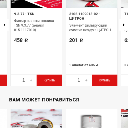
9.3.77
-
TSN
3102.1109013-02
-
Т
ЦИТРОН
Фильтр очистки топлива
Э
TSN 9.3.77 (аналог
Элемент фильтрующий
оч
015.1117010)
очистки воздуха ЦИТРОН
Ц
458
201
6
Р
Р
1 аналог
от 486
3
Р
Купить
Купить
ВАМ МОЖЕТ ПОНРАВИТЬСЯ