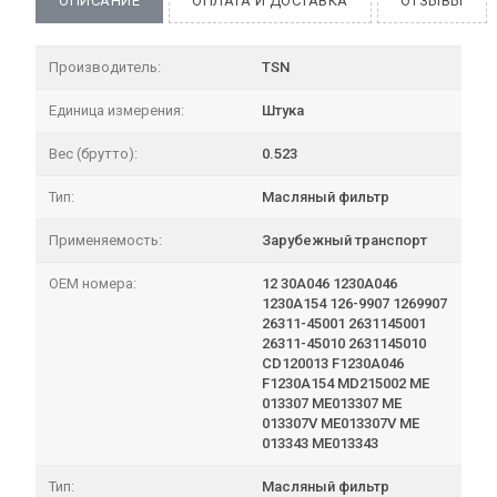
ОПИСАНИЕ
ОПЛАТА И ДОСТАВКА
ОТЗЫВЫ
Производитель:
TSN
Единица измерения:
Штука
Вес (брутто):
0.523
Тип:
Масляный фильтр
Применяемость:
Зарубежный транспорт
OEM номера:
12 30A046 1230A046
1230A154 126-9907 1269907
26311-45001 2631145001
26311-45010 2631145010
CD120013 F1230A046
F1230A154 MD215002 ME
013307 ME013307 ME
013307V ME013307V ME
013343 ME013343
Тип:
Масляный фильтр