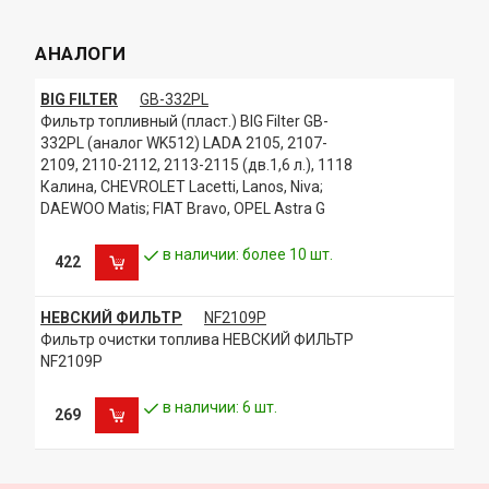
FIAT 46441236
GENERAL MOTORS (GM) 90353562
АНАЛОГИ
GENERAL MOTORS (GM) 25121353
GENERAL MOTORS (GM) GF633
BIG FILTER
GB-332PL
GENERAL MOTORS (GM) 25160729
Фильтр топливный (пласт.) BIG Filter GB-
GENERAL MOTORS (GM) 25313359
GENERAL MOTORS (GM) 25161333
332PL (аналог WK512) LADA 2105, 2107-
JAGUAR 1X 43 9155 A
2109, 2110-2112, 2113-2115 (дв.1,6 л.), 1118
JAGUAR C2S 43206
Калина, CHEVROLET Lacetti, Lanos, Niva;
JAGUAR C2S 2768
DAEWOO Matis; FIAT Bravo, OPEL Astra G
JAGUAR C2S 40500
JAGUAR C2S 45278
в наличии: более 10 шт.
422
JAGUAR 1X 43 9155 AA
JAGUAR C2S 20906
LADA 2123-1117-010-00
НЕВСКИЙ ФИЛЬТР
NF2109P
LADA 2123-1117-010-02
Фильтр очистки топлива НЕВСКИЙ ФИЛЬТР
OPEL 25164444
NF2109Р
OPEL 818508
OPEL 818514
в наличии: 6 шт.
OPEL 808568
269
OPEL 818510
OPEL 25320277
OPEL 818509