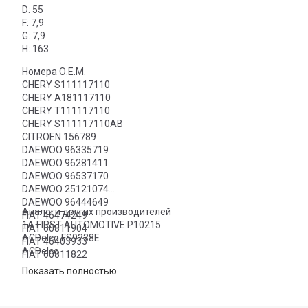
D: 55
F: 7,9
G: 7,9
H: 163
Номера О.Е.М.
CHERY S111117110
CHERY A181117110
CHERY T111117110
CHERY S111117110AB
CITROEN 156789
DAEWOO 96335719
DAEWOO 96281411
DAEWOO 96537170
DAEWOO 25121074
DAEWOO 96444649
Аналоги других производителей
FIAT 46474249
1A FIRST AUTOMOTIVE P10215
FIAT 60811904
ACDelco FS9238E
FIAT 46403933
ACDelco
FIAT 60811822
FIAT 71736100
Показать полностью
FIAT 46523087
FIAT 46403932
FIAT 60812738