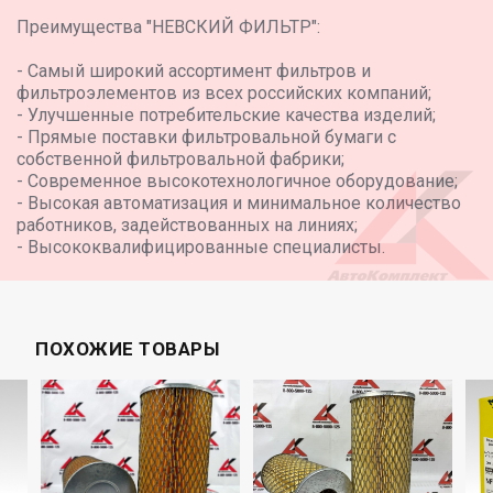
PEUGEOT 1567 88
Преимущества "НЕВСКИЙ ФИЛЬТР":
RENAULT TRUCKS 74 24 999 330
VW (Volkswagen) 6XO201511B
- Самый широкий ассортимент фильтров и
VW (Volkswagen) 6X0201511B
VW (Volkswagen) 6X0201511
фильтроэлементов из всех российских компаний;
- Улучшенные потребительские качества изделий;
- Прямые поставки фильтровальной бумаги с
собственной фильтровальной фабрики;
- Современное высокотехнологичное оборудование;
- Высокая автоматизация и минимальное количество
работников, задействованных на линиях;
- Высококвалифицированные специалисты.
ПОХОЖИЕ ТОВАРЫ