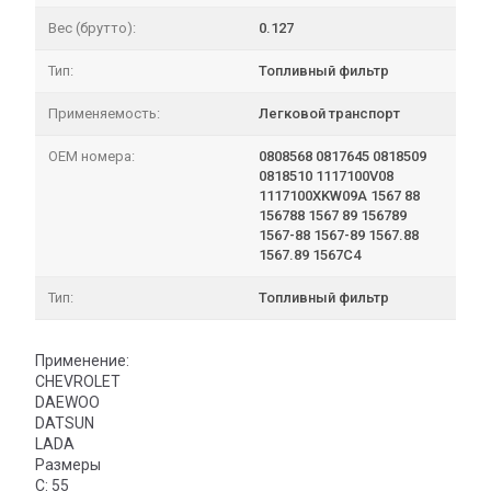
Вес (брутто):
0.127
Тип:
Топливный фильтр
Применяемость:
Легковой транспорт
OEM номера:
0808568 0817645 0818509
0818510 1117100V08
1117100XKW09A 1567 88
156788 1567 89 156789
1567-88 1567-89 1567.88
1567.89 1567C4
Тип:
Топливный фильтр
Применение:
CHEVROLET
DAEWOO
DATSUN
LADA
Размеры
C: 55