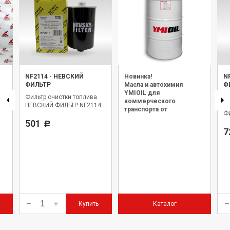
NF2114
-
НЕВСКИЙ
Новинка!
N
ФИЛЬТР
Масла и автохимия
Ф
YMIOIL для
Фильтр очистки топлива
Э
коммерческого
й
НЕВСКИЙ ФИЛЬТР NF2114
о
транспорта от
Ф
официального дилера.
501
Р
7
Купить
Каталог