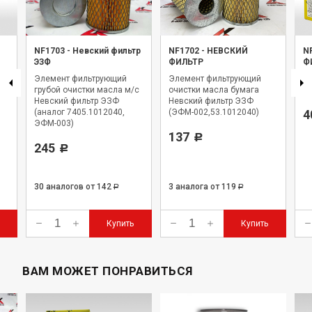
NF1703
-
Невский фильтр
NF1702
-
НЕВСКИЙ
N
ЭЗФ
ФИЛЬТР
Ф
Элемент фильтрующий
Элемент фильтрующий
Фи
2
грубой очистки масла м/с
очистки масла бумага
Н
Невский фильтр ЭЗФ
Невский фильтр ЭЗФ
(аналог 7405.1012040,
(ЭФМ-002,53.1012040)
4
ЭФМ-003)
137
Р
245
Р
30 аналогов
от 142
3 аналога
от 119
Р
Р
Купить
Купить
ВАМ МОЖЕТ ПОНРАВИТЬСЯ