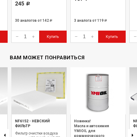
245
Р
30 аналогов
от 142
3 аналога
от 119
Р
Р
Купить
Купить
ВАМ МОЖЕТ ПОНРАВИТЬСЯ
NF6152
-
НЕВСКИЙ
Новинка!
N
ФИЛЬТР
Масла и автохимия
Ф
YMIOIL для
Фильтр очистки воздуха
Фи
коммерческого