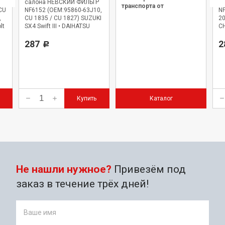
Р
салона НЕВСКИЙ ФИЛЬТР
с
транспорта от
CU
NF6152 (OEM:95860-63J10,
NF
официального дилера.
,
CU 1835 / CU 1827) SUZUKI
20
lt
SX4 Swift III • DAIHATSU
CH
Cuore VII Terios
287
2
Р
Купить
Каталог
Не нашли нужное?
Привезём под
заказ в течение трёх дней!
Ваше имя