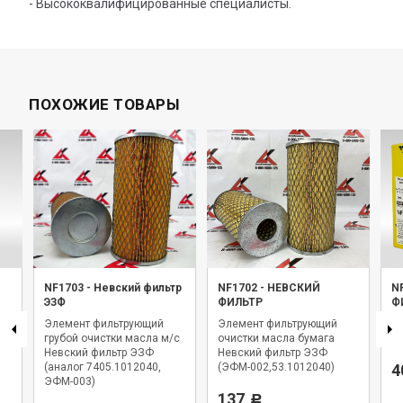
- Высококвалифицированные специалисты.
ПОХОЖИЕ ТОВАРЫ
NF1703
-
Невский фильтр
NF1702
-
НЕВСКИЙ
N
ЭЗФ
ФИЛЬТР
Ф
Элемент фильтрующий
Элемент фильтрующий
Фи
2
грубой очистки масла м/с
очистки масла бумага
Н
Невский фильтр ЭЗФ
Невский фильтр ЭЗФ
(аналог 7405.1012040,
(ЭФМ-002,53.1012040)
4
ЭФМ-003)
137
Р