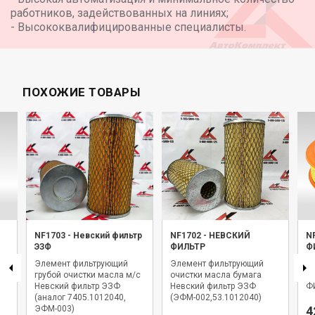
GENERAL MOTORS (GM) 93156290
работников, задействованных на линиях;
GENERAL MOTORS (GM) 93198598
- Высококвалифицированные специалисты.
GENERAL MOTORS (GM) 9111019
GENERAL MOTORS (GM) 93156540
GENERAL MOTORS (GM) 6439354
LIGIER 7700873583
LIGIER 11.2.397
ПОХОЖИЕ ТОВАРЫ
LINDE 7700873583
LOMBARDINI 1072175184
LOMBARDINI 2175117
LOMBARDINI 107175107
LOMBARDIN
NF1703
-
Невский фильтр
NF1702
-
НЕВСКИЙ
N
ЭЗФ
ФИЛЬТР
Ф
Элемент фильтрующий
Элемент фильтрующий
Э
1
грубой очистки масла м/с
очистки масла бумага
о
Невский фильтр ЭЗФ
Невский фильтр ЭЗФ
Ф
(аналог 7405.1012040,
(ЭФМ-002,53.1012040)
ЭФМ-003)
4