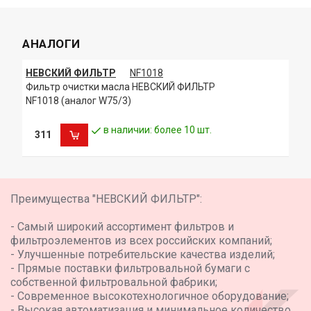
CITROEN MLS000602
CITROEN 1109.L4
CITROEN MLS000571
АНАЛОГИ
CITROEN 1109.G1
CITROEN MLS000462A
CITROEN MLS000802
НЕВСКИЙ ФИЛЬТР
NF1018
DACIA 6001543357
Фильтр очистки масла НЕВСКИЙ ФИЛЬТР
DEUTZ-FAHR 1052175136
NF1018 (аналог W75/3)
DEUTZ-FAHR 12850312
FIAT 8200033408
в наличии: более 10 шт.
311
FIAT 73500506
FORD 5 006 227
FORD 5 016 714
FORD 5 016 956
FORD 5 027 151
Преимущества "НЕВСКИЙ ФИЛЬТР":
FORD 1 137 350
FORD 5 013 389
- Самый широкий ассортимент фильтров и
FORD 5 016 785
фильтроэлементов из всех российских компаний;
FORD 5 017 319
- Улучшенные потребительские качества изделий;
FORD 1 137 344
- Прямые поставки фильтровальной бумаги с
FORD 5 013 388
собственной фильтровальной фабрики;
FORD 5 016 715
- Современное высокотехнологичное оборудование;
FORD 5 017 317
GEHL 590102175107
- Высокая автоматизация и минимальное количество