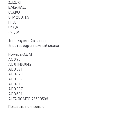
SUZUKI
A: 76
VAUXHALL
B: 62
VOLVO
C: 71
G: M 20 X 1.5
H: 50
I1: Да
J2: Да
1перепускной клапан
2противодреннажный клапан
Номера О.Е.М.
AC X95
AC 01FBO042
AC X571
AC X623
AC X569
AC X618
AC X557
AC X601
ALFA ROMEO 73500506
CHRYSLER T0730077
Показать полностью
CHRYSLER 4186267
CITROEN KLS000602