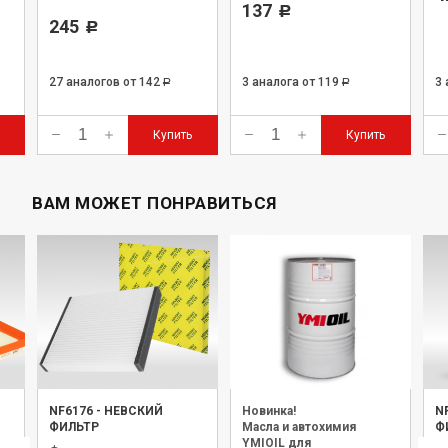
137
Р
245
Р
27 аналогов
от 142
3 аналога
от 119
3
Р
Р
Купить
Купить
ВАМ МОЖЕТ ПОНРАВИТЬСЯ
NF6176
-
НЕВСКИЙ
Новинка!
N
ФИЛЬТР
Масла и автохимия
Ф
YMIOIL для