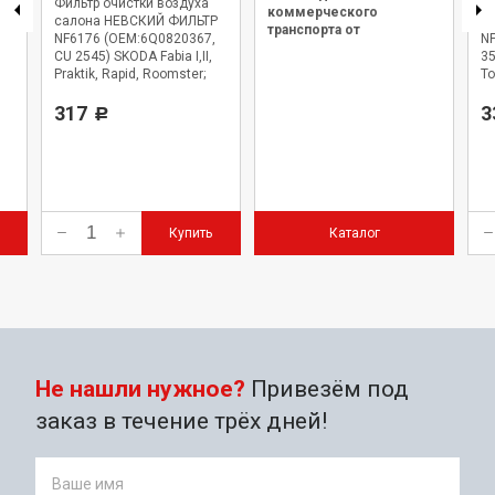
Фильтр очистки воздуха
Фи
коммерческого
ИЙ
салона НЕВСКИЙ ФИЛЬТР
с
транспорта от
NF6176 (OEM:6Q0820367,
NF
официального дилера.
CU 2545) SKODA Fabia I,II,
35
Praktik, Rapid, Roomster;
To
VOLKSWAGEN Polo IV,V
C
AUDI A2; MERCEDES-BENZ
317
3
Р
G-class
Купить
Каталог
Не нашли нужное?
Привезём под
заказ в течение трёх дней!
Ваше имя