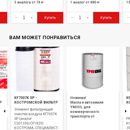
3 аналога
от 74
1 аналог
от 480
1
Р
Р
Купить
Купить
ВАМ МОЖЕТ ПОНРАВИТЬСЯ
KF7007K SP
-
Новинка!
K
Р
КОСТРОМСКОЙ ФИЛЬТР
Масла и автохимия
К
YMIOIL для
Элемент фильтрующий
Э
коммерческого
очистки воздуха KF7007K
оч
транспорта от
SP (аналог
PR
официального дилера.
С301330/CF1820)
К
КОСТРОМА -СПЕЦИАЛИСТ-
-