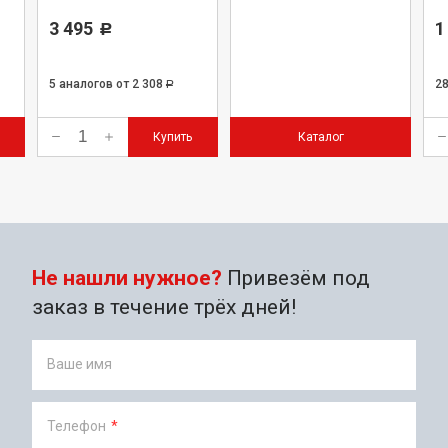
комплект
3 495
1
Р
5 аналогов
от 2 308
2
Р
Купить
Каталог
Не нашли нужное?
Привезём под
заказ в течение трёх дней!
Ваше имя
Телефон
*