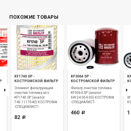
ПОХОЖИЕ ТОВАРЫ
KF1740 SP
-
KF3064 SP
-
K
Р
КОСТРОМСКОЙ ФИЛЬТР
КОСТРОМСКОЙ ФИЛЬТР
К
Элемент фильтрующий
Фильтр очистки топлива
Фи
очистки топлива м/с
KF3064 SP (аналог
KF
KF1740 SP (аналог
6W.24.064.00) КОСТРОМА
W
740.1117040) КОСТРОМА
-СПЕЦИАЛИСТ-
К
-СПЕЦИАЛИСТ-
460
1
Р
82
Р