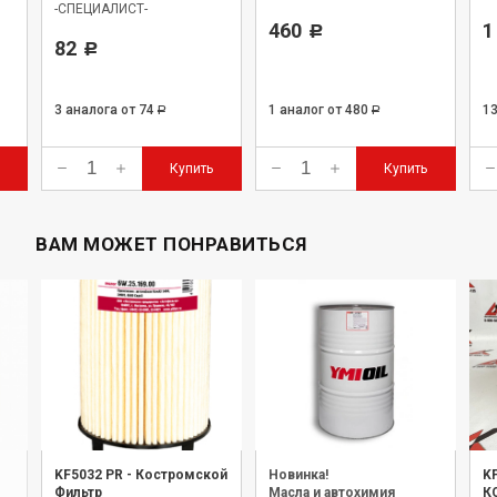
-СПЕЦИАЛИСТ-
460
1
Р
82
Р
3 аналога
от 74
1 аналог
от 480
1
Р
Р
Купить
Купить
ВАМ МОЖЕТ ПОНРАВИТЬСЯ
KF5032 PR
-
Костромской
Новинка!
K
Фильтр
Масла и автохимия
К