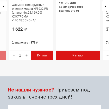
YMIOIL для
Элемент фильтрующий
Э
коммерческого
м
очистки масла KF5032 PR
оч
транспорта от
г
(аналог 6w.25.169.00)
(а
официального дилера.
КОСТРОМА
К
-ПРОФЕССИОНАЛ
м
1 622
3
Р
2 аналога
от 873
7
Р
Купить
Каталог
Не нашли нужное?
Привезём под
заказ в течение трёх дней!