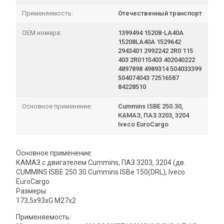
Применяемость:
Отечественный транспорт
OEM номера:
1399494 15208-LA40A
15208LA40A 1529642
2943401 2992242 2R0 115
403 2R0115403 402040222
4897898 4989314 504033399
504074043 72516587
84228510
Основное применение:
Cummins ISBE 250.30,
КАМАЗ, ПАЗ 3203, 3204
Iveco EuroCargo
Основное применение:
КАМАЗ с двигателем Cummins, ПАЗ 3203, 3204 (дв.
CUMMINS ISBE 250.30 Cummins ISBe 150(DRL), Iveco
EuroCargo
Размеры:
173,5x93xG M27x2
Применяемость: