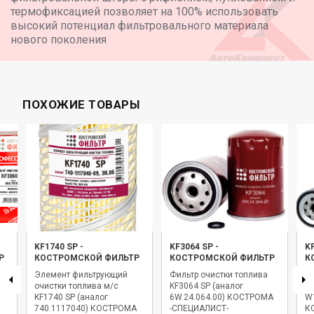
термофиксацией позволяет на 100% использовать
высокий потенциал фильтровального материала
нового поколения
ПОХОЖИЕ ТОВАРЫ
KF1740 SP
-
KF3064 SP
-
K
Р
КОСТРОМСКОЙ ФИЛЬТР
КОСТРОМСКОЙ ФИЛЬТР
К
Элемент фильтрующий
Фильтр очистки топлива
Фи
очистки топлива м/с
KF3064 SP (аналог
KF
KF1740 SP (аналог
6W.24.064.00) КОСТРОМА
W
740.1117040) КОСТРОМА
-СПЕЦИАЛИСТ-
К