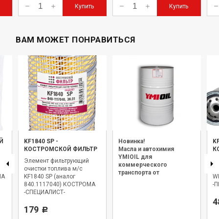
Купить
Купить
ВАМ МОЖЕТ ПОНРАВИТЬСЯ
Й
KF1840 SP
-
Новинка!
K
КОСТРОМСКОЙ ФИЛЬТР
Масла и автохимия
К
YMIOIL для
Элемент фильтрующий
Фи
коммерческого
очистки топлива м/с
KF
транспорта от
МА
KF1840 SP (аналог
W
официального дилера.
840.1117040) КОСТРОМА
-
-СПЕЦИАЛИСТ-
4
179
Р