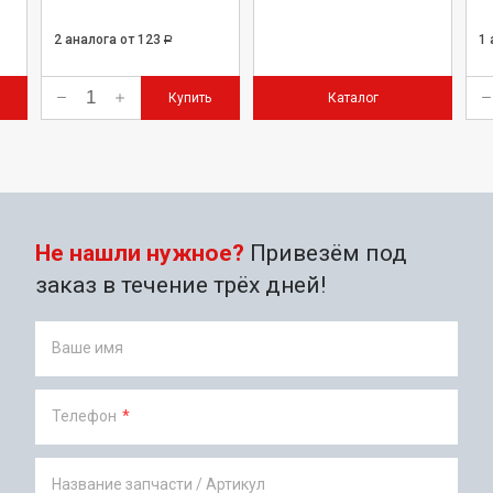
2 аналога
от 123
1
Р
Купить
Каталог
Не нашли нужное?
Привезём под
заказ в течение трёх дней!
Ваше имя
Телефон
*
Название запчасти / Артикул