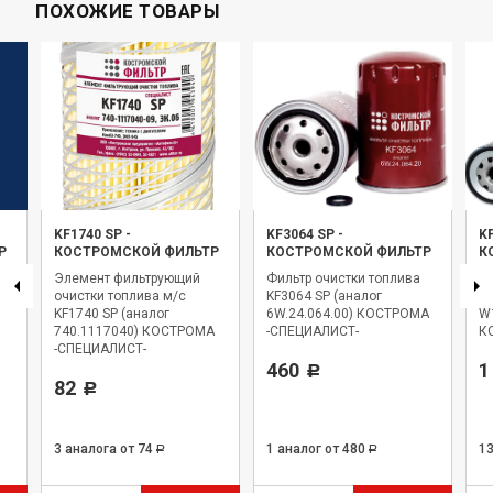
ПОХОЖИЕ ТОВАРЫ
KF1740 SP
-
KF3064 SP
-
K
Р
КОСТРОМСКОЙ ФИЛЬТР
КОСТРОМСКОЙ ФИЛЬТР
К
Элемент фильтрующий
Фильтр очистки топлива
Фи
очистки топлива м/с
KF3064 SP (аналог
KF
KF1740 SP (аналог
6W.24.064.00) КОСТРОМА
W
740.1117040) КОСТРОМА
-СПЕЦИАЛИСТ-
К
-СПЕЦИАЛИСТ-
460
1
Р
82
Р
3 аналога
от 74
1 аналог
от 480
1
Р
Р