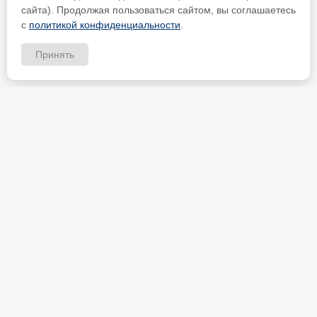
сайта). Продолжая пользоваться сайтом, вы соглашаетесь
с
политикой конфиденциальности
.
Принять
ИП Петрищев Анатолий Анатольевич
ИНН 480700451184
Карта партнёра